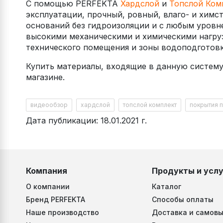
С помощью PERFEKTA
Хардслой
и
Топслой Ком
эксплуатации, прочный, ровный, влаго- и химс
оснований без гидроизоляции и с любым уровн
высокими механическими и химическими нагруз
технического помещения и зоны водоподготовк
Купить материалы, входящие в данную систему
магазине.
видеообзор
хардслой
топслой комплект
покрытия 
Дата публикации: 18.01.2021 г.
Компания
Продукты и услу
О компании
Каталог
Бренд PERFEKTA
Способы оплаты
Наше производство
Доставка и самовы