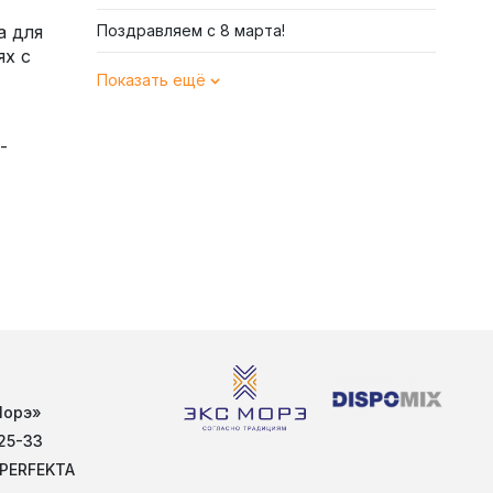
а для
Поздравляем с 8 марта!
ях с
Показать ещё
-
Морэ»
25-33
 PERFEKTA