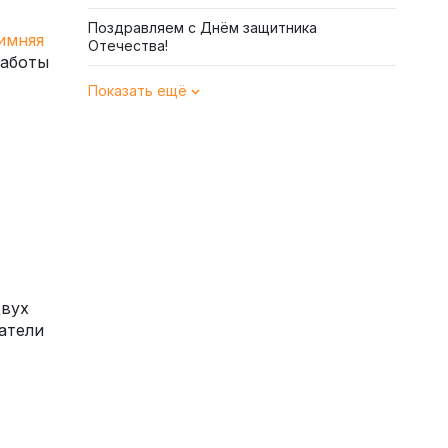
Поздравляем с Днём защитника
имняя
Отечества!
работы
Показать ещё
двух
атели