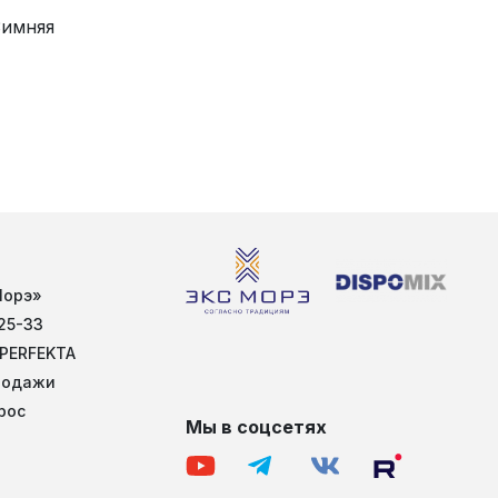
Зимняя
Морэ»
25-33
 PERFEKTA
родажи
рос
Мы в соцсетях