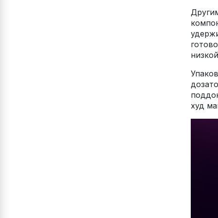
Другим
компон
удержи
готово
низкой
Упако
дозато
поддон
худ ма