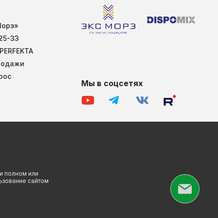
Морэ»
25-33
 PERFEKTA
родажи
рос
Мы в соцсетях
и полном или
льзование сайтом