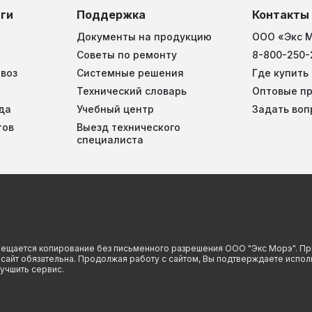
ги
Поддержка
Контакты
Документы на продукцию
ООО «Экс 
Советы по ремонту
8-800-250-
воз
Системные решения
Где купить
Технический словарь
Оптовые п
да
Учебный центр
Задать воп
тов
Выезд технического
специалиста
прещается копирование без письменного разрешения ООО "Экс Морэ". Пр
й сайт обязательна. Продолжая работу с сайтом, Вы подтверждаете испо
учшить сервис.