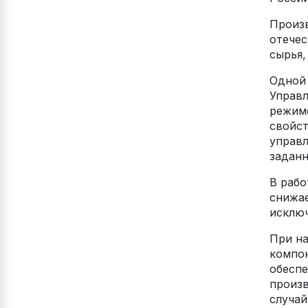
Произ
отечес
сырья,
Одной 
Управл
режиме
свойст
управл
заданн
В рабо
снижае
исключ
При на
компон
обеспе
произв
случай