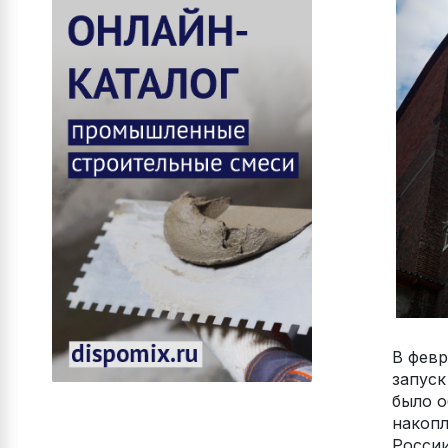
В февр
запуск
было о
накопл
России