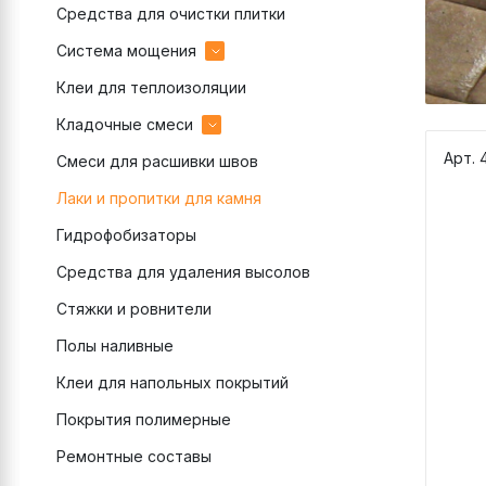
Средства для очистки плитки
эпоксидные
Система мощения
цементные
Клеи для теплоизоляции
Затирки для брусчатки
Кладочные смеси
Клеи для брусчатки
Арт. 
Смеси для расшивки швов
Подстилающий слой
цветные
Лаки и пропитки для камня
Полимерный песок
монтажные
Гидрофобизаторы
Раствор для камня
теплоизоляционные
Средства для удаления высолов
Связующее для камня
Стяжки и ровнители
Полы наливные
Клеи для напольных покрытий
Покрытия полимерные
Ремонтные составы