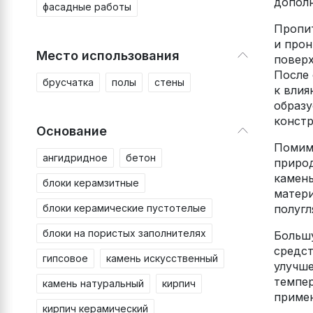
допол
фасадные работы
Пропит
и прон
Место использования
поверх
После 
брусчатка
полы
стены
к влия
образу
констр
Основание
Помимо
ангидридное
бетон
природ
камень
блоки керамзитные
матери
блоки керамические пустотелые
полугл
блоки на пористых заполнителях
Большу
средст
гипсовое
камень искусственный
улучш
темпер
камень натуральный
кирпич
примен
кирпич керамический