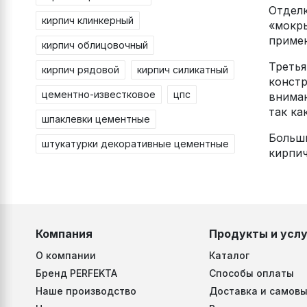
Отделк
кирпич клинкерный
«мокры
примен
кирпич облицовочный
Третья
кирпич рядовой
кирпич силикатный
констр
цементно-известковое
цпс
вниман
так ка
шпаклевки цементные
Больши
штукатурки декоративные цементные
кирпич
Компания
Продукты и услу
О компании
Каталог
Бренд PERFEKTA
Способы оплаты
Наше производство
Доставка и самовы