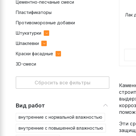
Цементно-песчаные смеси
Пластификаторы
Лак 
Противоморозные добавки
Штукатурки
Шпаклевки
гипсовые
Краски фасадные
декоративные готовые
гипсовые
3D-смеси
декоративные цементные
полимерные
акриловые
цементные
цементные
силиконовые
Сбросить все фильтры
Камен
строит
выдерж
Вид работ
корроз
поможе
внутренние с нормальной влажностью
Эти ср
внутренние с повышенной влажностью
защища