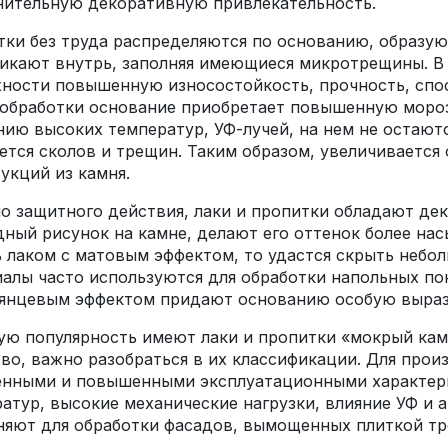
нительную декоративную привлекательность.
ки без труда распределяются по основанию, образу
икают внутрь, заполняя имеющиеся микротрещины. В
ности повышенную износостойкость, прочность, спо
обработки основание приобретает повышенную мороз
нию высоких температур, УФ-лучей, на нем не остают
ется сколов и трещин. Таким образом, увеличивается
укций из камня.
 защитного действия, лаки и пропитки обладают де
ный рисунок на камне, делают его оттенок более на
 лаком с матовым эффектом, то удастся скрыть небол
алы часто используются для обработки напольных по
янцевым эффектом придают основанию особую вырази
ю популярность имеют лаки и пропитки «мокрый кам
во, важно разобраться в их классификации. Для прои
енными и повышенными эксплуатационными характери
атур, высокие механические нагрузки, влияние УФ и 
яют для обработки фасадов, вымощенных плиткой тр