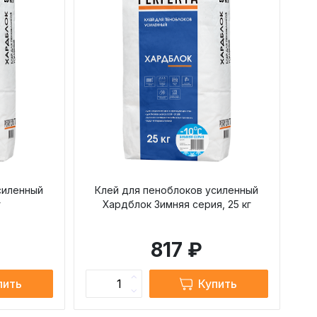
силенный
Клей для пеноблоков усиленный
г
Хардблок Зимняя серия, 25 кг
817 ₽
пить
Купить