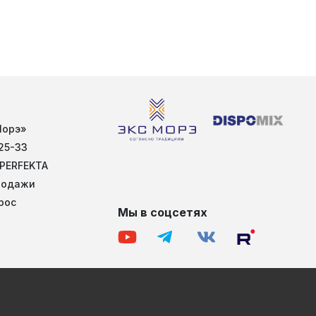
Морэ»
25-33
 PERFEKTA
родажи
рос
Мы в соцсетях