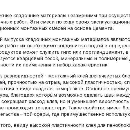
жные кладочные материалы незаменимы при осущест
чных работ. Эти смеси по ряду своих эксплуатацион
ионных монтажных смесей на основе цемента.
й выпуска кладочных монтажных материалов являютс
м работ их необходимо соединить с водой в определ
родуктов может служить гипс или портландцемент, в
зуется кварцевый песок, минеральные и полимерные 
ности их применения и набор характеристик.
з разновидностей - монтажный клей для ячеистых бл
ей, прочностью на отрыв, высокой пластичностью, 
ствия в виде осадков, заморозков. Основное преиму
ура, благодаря которым возможно сделать швы между
 сокращает расход клея, но и уменьшает вероятность
е происходит теплопотери. Такое свойство имеет бо
ельства – той сферы, где преимущественно использую
того, ввиду высокой пластичности клея для пенобло