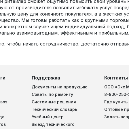
 ритейлер сможет ощутимо повысить свой уровень к
ую от производителя позволит избежать услуг посре
льную цену для конечного покупателя, а в жестких у
щество. Мы готовы работать как с крупными торговым
 конкретном случае ищем индивидуальный подход, б
мально взаимовыгодным, эффективным и прибыльным
го, чтобы начать сотрудничество, достаточно отпра
ги
Поддержка
Контакты
Документы на продукцию
ООО «Экс 
Советы по ремонту
8-800-250-
воз
Системные решения
Где купить
Технический словарь
Оптовые п
да
Учебный центр
Задать воп
тов
Выезд технического