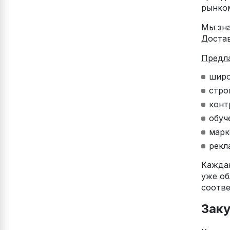
рынко
Мы зна
Достав
Предл
широ
стро
конт
обуч
марк
рекл
Каждая
уже об
соотве
Зак