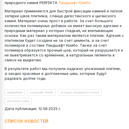
природного камня PERFEKTA
Ландшафт Комбо
.
Материал применяется для быстрой фиксации камней и легкой
затирки швов плитняка, сланца дагестанского и цыганского
камня. Материал очень прост в работе. За счет большого
количества полимерных добавок он имеет высокую адгезию к
природным материал у которых гладкая, не впитывающая
основа. Как раз таким материалом является плитняк. Адгезия с
плитняком будет создана не за счет цемента, а за счет
полимеров в составе Ландшафт Комбо. Также за счет
полимера образуется прочный шов, который не разрушается и
не выветривается со временем, а натуральные пигменты в
смеси не выцветаю.
В результате работ мы получили надежно уложенный плитняк,
а заодно красивые и долговечные швы, которые будут
радовать долгие годы.
видеообзор
ландшафт комбо
укладка природного камня
расшивка швов
Дата публикации: 12.08.2025 г.
СПИСОК НОВОСТЕЙ