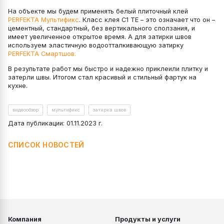
На объекте мы будем применять белый плиточный клей
PERFEKTA Мультификс
. Класс клея C1 TE – это означает что он –
цементный, стандартный, без вертикального сползания, и
имеет увеличенное открытое время. А для затирки швов
используем эластичную водоотталкивающую затирку
PERFEKTA Смартшов.
В результате работ мы быстро и надежно приклеили плитку и
затерли швы. Итогом стал красивый и стильный фартук на
кухне.
видеообзор
мультификс
затирка швов
Дата публикации: 01.11.2023 г.
СПИСОК НОВОСТЕЙ
Компания
Продукты и услуги