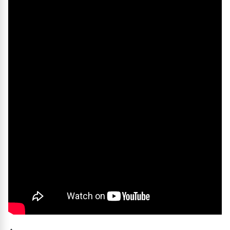
Упаковка, кг
Время жизнеспособности, мин
60
Документ:
Свидетельство государственной