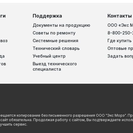
ги
Поддержка
Контакты
Документы на продукцию
ООО «Экс 
Советы по ремонту
8-800-250-
воз
Системные решения
Где купить
Технический словарь
Оптовые п
да
Учебный центр
Задать воп
тов
Выезд технического
специалиста
прещается копирование без письменного разрешения ООО "Экс Морэ". Пр
й сайт обязательна. Продолжая работу с сайтом, Вы подтверждаете испо
учшить сервис.