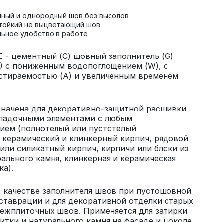
чный и однородный шов без высолов
тойкий не выцветающий шов
льное удобство в работе
 - цементный (С) шовный заполнитель (G)
) с пониженным водопоглощением (W), с
стираемостью (А) и увеличенным временем
значена для декоративно-защитной расшивки
ладочными элементами с любым
ием (полнотелый или пустотелый
 керамический и клинкерный кирпич, рядовой
или силикатный кирпич, кирпичи или блоки из
рального камня, клинкерная и керамическая
ка).
 качестве заполнителя швов при пустошовной
еставрации и для декоративной отделки старых
ежплиточных швов. Применяется для затирки
итки и натурального камня на фасаде и цоколе