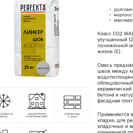
долгове
морозос
максима
Класс CG2 WAE
улучшенный (2
пониженной и
жизни (Е).
Смесь предна
швов между к
водопоглощен
облицовочный
керамический 
бетона и нату
фасадная плит
Применяется в
кладке, для р
кладочных и м
клинкерной пл