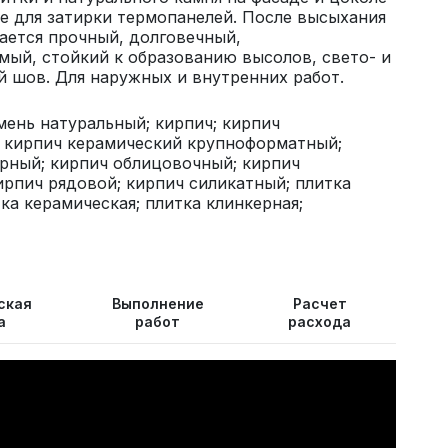
же для затирки термопанелей. После высыхания
ается прочный, долговечный,
ый, стойкий к образованию высолов, свето- и
 шов. Для наружных и внутренних работ.
мень натуральный; кирпич; кирпич
; кирпич керамический крупноформатный;
рный; кирпич облицовочный; кирпич
ирпич рядовой; кирпич силикатный; плитка
тка керамическая; плитка клинкерная;
ская
Выполнение
Расчет
а
работ
расхода