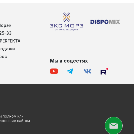
Морэ»
25-33
 PERFEKTA
родажи
рос
Мы в соцсетях
и полном или
льзование сайтом