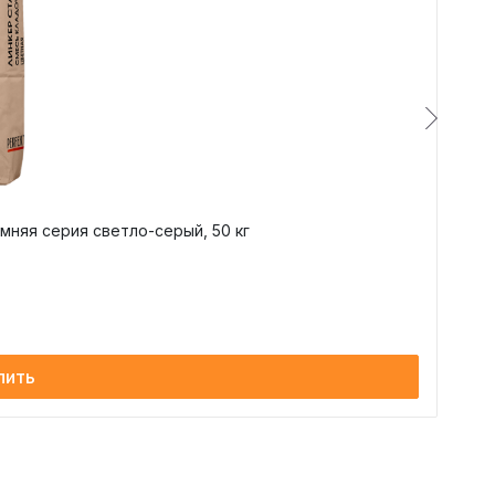
5-30
+5 +30
-50 +70
ТУ 23.64.10 - 020 - 51160834 -
2020
ГОСТ Р 58271
12
мняя серия светло-серый, 50 кг
пить