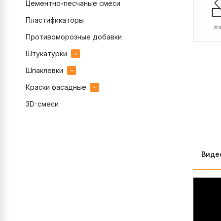
Цементно-песчаные смеси
Пластификаторы
Противоморозные добавки
Штукатурки
Шпаклевки
гипсовые
Краски фасадные
декоративные готовые
гипсовые
3D-смеси
декоративные цементные
полимерные
акриловые
цементные
цементные
силиконовые
Виде