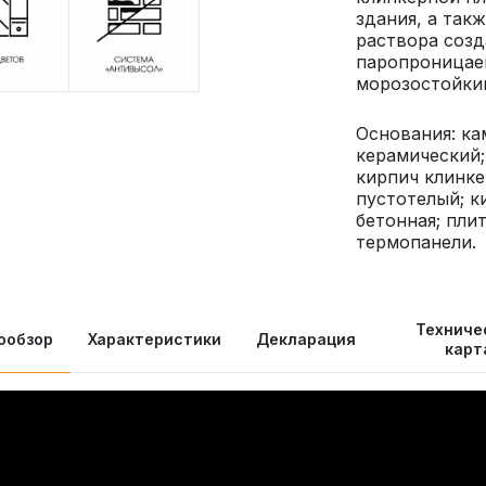
здания, а так
раствора созд
паропроницаем
морозостойкий
Основания: ка
керамический
кирпич клинке
пустотелый; к
бетонная; пли
термопанели.
Техниче
ообзор
Характеристики
Декларация
карт