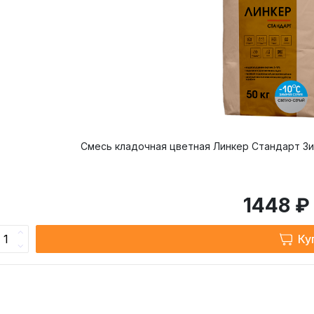
мендуемая ширина шва, мм
ературные условия при нанесении, С
ературные условия при эксплуатации, С
Т
 хранения, мес
Смесь кладочная цветная Линкер Стандарт Зи
1448 ₽
Ку