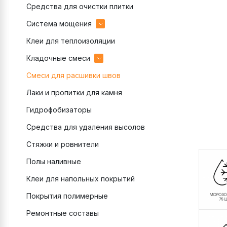
Средства для очистки плитки
эпоксидные
Система мощения
цементные
Клеи для теплоизоляции
Затирки для брусчатки
Кладочные смеси
Клеи для брусчатки
Смеси для расшивки швов
Подстилающий слой
цветные
Лаки и пропитки для камня
Полимерный песок
монтажные
Гидрофобизаторы
Раствор для камня
теплоизоляционные
Средства для удаления высолов
Связующее для камня
Стяжки и ровнители
Полы наливные
Клеи для напольных покрытий
Покрытия полимерные
Ремонтные составы