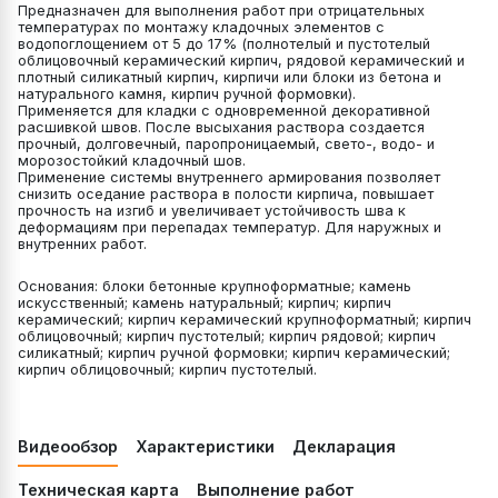
Предназначен для выполнения работ при отрицательных
температурах по монтажу кладочных элементов с
водопоглощением от 5 до 17% (полнотелый и пустотелый
облицовочный керамический кирпич, рядовой керамический и
плотный силикатный кирпич, кирпичи или блоки из бетона и
натурального камня, кирпич ручной формовки).
Применяется для кладки с одновременной декоративной
расшивкой швов. После высыхания раствора создается
прочный, долговечный, паропроницаемый, свето-, водо- и
морозостойкий кладочный шов.
Применение системы внутреннего армирования позволяет
снизить оседание раствора в полости кирпича, повышает
прочность на изгиб и увеличивает устойчивость шва к
деформациям при перепадах температур. Для наружных и
внутренних работ.
Основания: блоки бетонные крупноформатные; камень
искусственный; камень натуральный; кирпич; кирпич
керамический; кирпич керамический крупноформатный; кирпич
облицовочный; кирпич пустотелый; кирпич рядовой; кирпич
силикатный; кирпич ручной формовки; кирпич керамический;
кирпич облицовочный; кирпич пустотелый.
Видеообзор
Характеристики
Декларация
Техническая карта
Выполнение работ