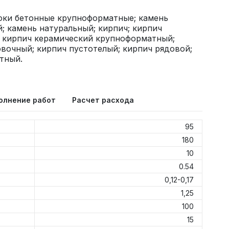
оки бетонные крупноформатные; камень
; камень натуральный; кирпич; кирпич
; кирпич керамический крупноформатный;
вочный; кирпич пустотелый; кирпич рядовой;
тный.
олнение работ
Расчет расхода
95
180
10
0.54
0,12-0,17
1,25
100
15