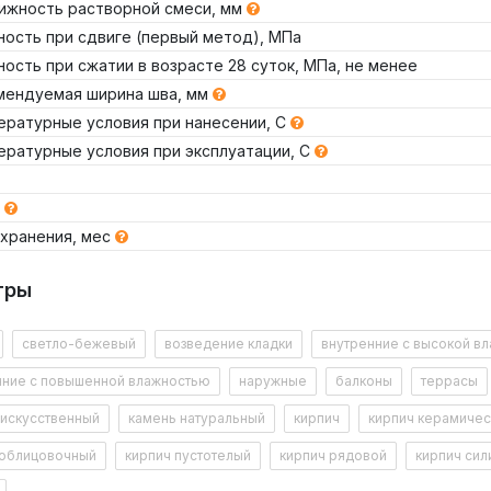
ижность растворной смеси, мм
ность при сдвиге (первый метод), МПа
ость при сжатии в возрасте 28 суток, МПа, не менее
мендуемая ширина шва, мм
ературные условия при нанесении, С
ературные условия при эксплуатации, С
Т
 хранения, мес
ка, кг
Расхо
тры
Декларация №
РОСС RU Д-RU.РА01.В.05974/26
Срок действия до
19.11.2030
Проверить данную декларацию на сайте Росаккр
а шва, мм
Площ
светло-бежевый
возведение кладки
внутренние с высокой в
Посмотреть документ
нние с повышенной влажностью
наружные
балконы
террасы
 искусственный
камень натуральный
кирпич
кирпич керамичес
кирпича, мм
Высот
 облицовочный
кирпич пустотелый
кирпич рядовой
кирпич сил