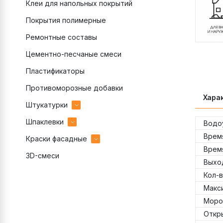
Клеи для напольных покрытий
Покрытия полимерные
Ремонтные составы
Цементно-песчаные смеси
Пластификаторы
Противоморозные добавки
Хара
Штукатурки
Шпаклевки
гипсовые
Водо
Врем
Краски фасадные
декоративные готовые
гипсовые
Врем
3D-смеси
декоративные цементные
полимерные
акриловые
Выход
цементные
цементные
силиконовые
Кол-в
Макс
Моро
Откр