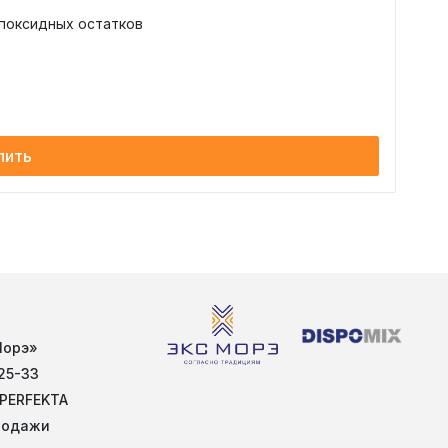
эпоксидных остатков
пить
Морэ»
25-33
 PERFEKTA
родажи