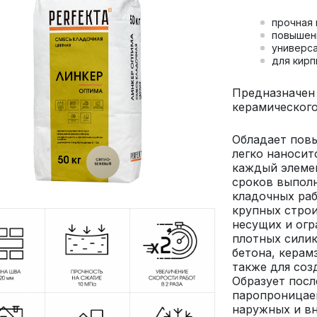
прочная 
повышен
универса
для кирп
Предназначен 
керамического
Обладает повы
легко наносит
каждый элемен
сроков выпол
кладочных раб
крупных строи
несущих и ог
плотных силик
бетона, керам
также для соз
Образует посл
паропроницае
наружных и вн