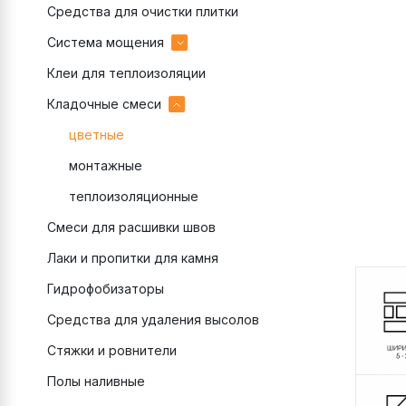
Средства для очистки плитки
эпоксидные
Система мощения
цементные
Клеи для теплоизоляции
Затирки для брусчатки
Кладочные смеси
Клеи для брусчатки
Подстилающий слой
цветные
Полимерный песок
монтажные
Раствор для камня
теплоизоляционные
Смеси для расшивки швов
Связующее для камня
Лаки и пропитки для камня
Гидрофобизаторы
Средства для удаления высолов
Стяжки и ровнители
Полы наливные