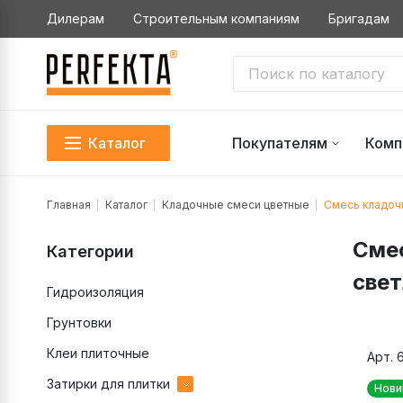
Дилерам
Строительным компаниям
Бригадам
Каталог
Покупателям
Комп
Главная
Каталог
Кладочные смеси цветные
Смесь кладочн
Смес
Категории
свет
Гидроизоляция
Грунтовки
Клеи плиточные
Арт. 
Затирки для плитки
Нови