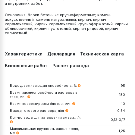
и внутренних работ.
Основания: блоки бетонные крупноформатные; камень
искусственный; камень натуральный; кирпич; кирпич
керамический; кирпич керамический крупноформатный; кирпич
облицовочный; кирпич пустотелый; кирпич рядовой; кирпич
силикатный.
Характеристики
Декларация
Техническая карта
Выполнение работ
Расчет расхода
Водоудерживающая способность, %
95
Время жизнеспособности раствора в
180
таре, мин
Время корректировки блоков, мин
10
Выход готового раствора, л/кг
0.54
Кол-во воды для затворения смеси, л/кг
0,12-0,17
Максимальная крупность заполнителя,
1,25
мм