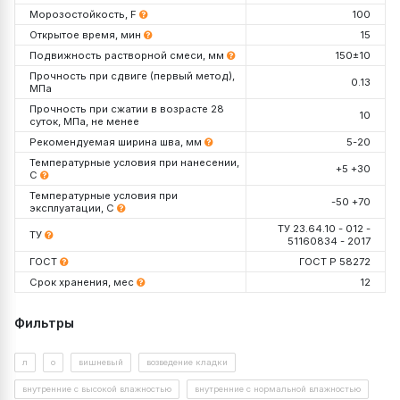
Морозостойкость, F
100
Открытое время, мин
15
Подвижность растворной смеси, мм
150±10
Прочность при сдвиге (первый метод),
0.13
МПа
Прочность при сжатии в возрасте 28
10
суток, МПа, не менее
Рекомендуемая ширина шва, мм
5-20
Температурные условия при нанесении,
+5 +30
С
Температурные условия при
-50 +70
эксплуатации, С
ТУ 23.64.10 - 012 -
ТУ
51160834 - 2017
ГОСТ
ГОСТ Р 58272
Срок хранения, мес
12
Упаковка, кг
Декларация №
РОСС RU Д-RU.РА01.В.05974/26
Фильтры
Срок действия до
19.11.2030
Проверить данную декларацию на сайте
Росаккредитации
Расход на 1 мм шва
л
о
вишневый
возведение кладки
https://pub.fsa.gov.ru/rds/declaration
внутренние с высокой влажностью
внутренние с нормальной влажностью
Посмотреть документ