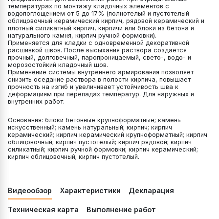
температурах по монтажу кладочных элементов с
водопоглощением от 5 до 17% (полнотелый и пустотелый
облицовочный керамический кирпич, рядовой керамический и
плотный силикатный кирпич, кирпичи или блоки из бетона и
натурального камня, кирпич ручной формовки).
Применяется для кладки с одновременной декоративной
расшивкой швов. После высыхания раствора создается
прочный, долговечный, паропроницаемый, свето-, водо- и
морозостойкий кладочный шов.
Применение системы внутреннего армирования позволяет
снизить оседание раствора в полости кирпича, повышает
прочность на изгиб и увеличивает устойчивость шва к
деформациям при перепадах температур. Для наружных и
внутренних работ.
Основания: блоки бетонные крупноформатные; камень
искусственный; камень натуральный; кирпич; кирпич
керамический; кирпич керамический крупноформатный; кирпич
облицовочный; кирпич пустотелый; кирпич рядовой; кирпич
силикатный; кирпич ручной формовки; кирпич керамический;
кирпич облицовочный; кирпич пустотелый.
Видеообзор
Характеристики
Декларация
Техническая карта
Выполнение работ