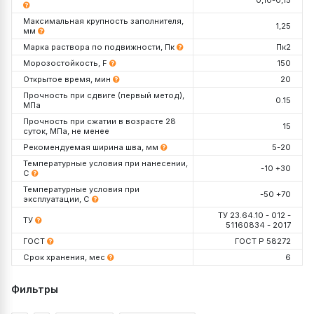
Максимальная крупность заполнителя,
1,25
мм
Марка раствора по подвижности, Пк
Пк2
Морозостойкость, F
150
Открытое время, мин
20
Прочность при сдвиге (первый метод),
0.15
МПа
Прочность при сжатии в возрасте 28
15
суток, МПа, не менее
Рекомендуемая ширина шва, мм
5-20
Температурные условия при нанесении,
-10 +30
С
Температурные условия при
-50 +70
эксплуатации, С
ТУ 23.64.10 - 012 -
ТУ
51160834 - 2017
ГОСТ
ГОСТ Р 58272
Срок хранения, мес
6
Упаковка, кг
Декларация №
РОСС RU Д-RU.РА01.В.05974/26
Фильтры
Срок действия до
19.11.2030
Проверить данную декларацию на сайте