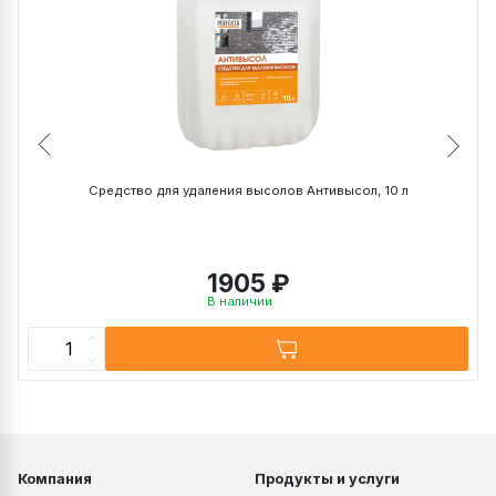
NF(240х115х71 мм)
~ 43 кг
~ 0,9 кг
DF (240х115х52 мм)
~ 52 кг
~ 0,8 кг
WDF (215х102х65 мм)
~ 41 кг
~ 0,7 кг
0,7 НФ (250х85х65 мм)
~ 33 кг
~ 0,65 кг
1 НФ (250х120х65 мм)
~ 47 кг
~ 0,9 кг
1,4 НФ (250х120х88
~ 38 кг
~ 1,0 кг
мм)
Средство для удаления высолов Антивысол, 10 л
1905 ₽
В наличии
Компания
Продукты и услуги