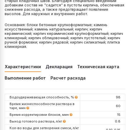
старых кладочных швов. Благодаря специально введенным
добавкам состав не "садится" в пустоты кирпича, обеспечивая
снижение расхода, а также предотвращает появление
высолов. Для наружных и внутренних работ.
Основания: блоки бетонные крупноформатные; камень
искусственный; камень натуральный; кирпич; кирпич
керамический; кирпич керамический крупноформатный; кирпич
клинкерный; кирпич облицовочный; кирпич пустотелый; кирпич
ручной формовки; кирпич рядовой; кирпич силикатный; плитка
клинкерная.
Характеристики
Декларация
Техническая карта
Выполнение работ
Расчет расхода
Водоудерживающая способность, %
98
Время жизнеспособности раствора в
60
таре, мин
Время корректировки блоков, мин
15
Выход готового раствора, л/кг
0.8
Кол-во воды для затворения смеси, л/кг
0,10-0,15