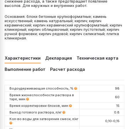
снижение расхода, а также предотвращает появление
высолов. Для наружных и внутренних работ.
Основания: блоки бетонные крупноформатные; камень
искусственный; камень натуральный; кирпич; кирпич
керамический; кирпич керамический крупноформатный; кирпич
клинкерный; кирпич облицовочный; кирпич пустотелый; кирпич
ручной формовки; кирпич рядовой; кирпич силикатный; плитка
клинкерная.
Характеристики
Декларация
Техническая карта
Выполнение работ
Расчет расхода
Водоудерживающая способность, %
98
Время жизнеспособности раствора в
60
таре, мин
Время корректировки блоков, мин
15
Выход готового раствора, л/кг
0.8
Кол-во воды для затворения смеси, л/кг
0,10-0,15