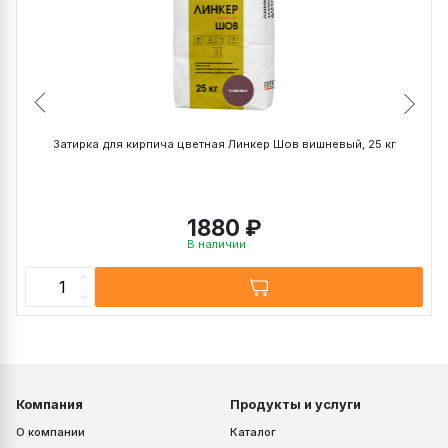
DF (240х115х52 мм)
~ 52 кг
~ 0,8 кг
WDF (215х102х65 мм)
~ 41 кг
~ 0,7 кг
0,7 НФ (250х85х65 мм)
~ 33 кг
~ 0,65 кг
1 НФ (250х120х65 мм)
~ 47 кг
~ 0,9 кг
1,4 НФ (250х120х88
~ 38 кг
~ 1,0 кг
мм)
Затирка для кирпича цветная Линкер Шов вишневый, 25 кг
1880 ₽
В наличии
Компания
Продукты и услуги
О компании
Каталог