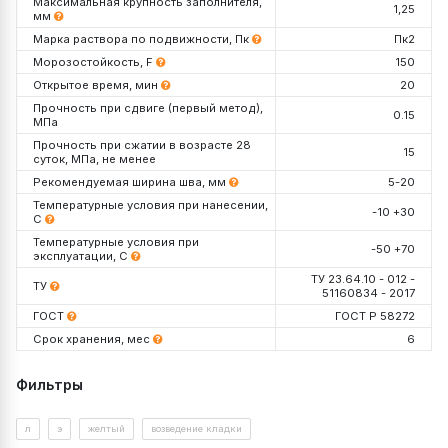
Максимальная крупность заполнителя,
1,25
мм
Марка раствора по подвижности, Пк
Пк2
Морозостойкость, F
150
Открытое время, мин
20
Прочность при сдвиге (первый метод),
0.15
МПа
Прочность при сжатии в возрасте 28
15
суток, МПа, не менее
Рекомендуемая ширина шва, мм
5-20
Температурные условия при нанесении,
-10 +30
С
Температурные условия при
-50 +70
эксплуатации, С
ТУ 23.64.10 - 012 -
ТУ
51160834 - 2017
ГОСТ
ГОСТ Р 58272
Срок хранения, мес
6
Упаковка, кг
Декларация №
РОСС RU Д-RU.РА01.В.05974/26
Фильтры
Срок действия до
19.11.2030
Проверить данную декларацию на сайте
Росаккредитации
Расход на 1 мм шва
л
э
желтый
возведение кладки
https://pub.fsa.gov.ru/rds/declaration