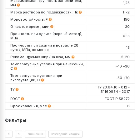
Максимальная крупность заполнителя,
1,25
мм
Марка раствора по подвижности, Пк
Пк2
Морозостойкость, F
150
Открытое время, мин
20
Прочность при сдвиге (первый метод),
0.15
МПа
Прочность при сжатии в возрасте 28
15
суток, МПа, не менее
Рекомендуемая ширина шва, мм
5-20
Температурные условия при нанесении,
-10 +30
С
Температурные условия при
-50 +70
эксплуатации, С
ТУ 23.64.10 - 012 -
ТУ
51160834 - 2017
ГОСТ
ГОСТ Р 58272
Срок хранения, мес
6
Упаковка, кг
Декларация №
РОСС RU Д-RU.РА01.В.05974/26
Фильтры
Срок действия до
19.11.2030
Проверить данную декларацию на сайте
Росаккредитации
Расход на 1 мм шва
л
э
вишневый
возведение кладки
https://pub.fsa.gov.ru/rds/declaration