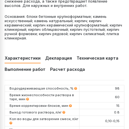
снижение расхода, а также предотвращает появление
высолов. Для наружных и внутренних работ.
Основания: блоки бетонные крупноформатные; камень
искусственный; камень натуральный; кирпич; кирпич
керамический; кирпич керамический крупноформатный; кирпич
клинкерный; кирпич облицовочный; кирпич пустотелый; кирпич
ручной формовки; кирпич рядовой; кирпич силикатный; плитка
клинкерная.
Характеристики
Декларация
Техническая карта
Выполнение работ
Расчет расхода
Водоудерживающая способность, %
98
Время жизнеспособности раствора в
60
таре, мин
Время корректировки блоков, мин
15
Выход готового раствора, л/кг
0.8
Кол-во воды для затворения смеси, л/кг
0,10-0,15