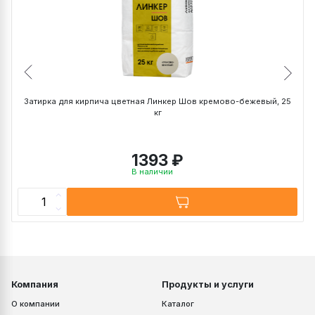
DF (240х115х52 мм)
~ 52 кг
~ 0,8 кг
WDF (215х102х65 мм)
~ 41 кг
~ 0,7 кг
0,7 НФ (250х85х65 мм)
~ 33 кг
~ 0,65 кг
1 НФ (250х120х65 мм)
~ 47 кг
~ 0,9 кг
1,4 НФ (250х120х88
~ 38 кг
~ 1,0 кг
мм)
Затирка для кирпича цветная Линкер Шов кремово-бежевый, 25
кг
1393 ₽
В наличии
Компания
Продукты и услуги
О компании
Каталог