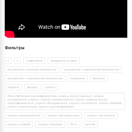
Упаковка, кг
Водоудерживающая способность, %
96
Декларация №
РОСС RU Д-RU.РА01.В.05974/26
Фильтры
Время жизнеспособности раствора в
Срок действия до
19.11.2030
60
таре, мин
Проверить данную декларацию на сайте
Время корректировки блоков, мин
10
Росаккредитации
Расход на 1 мм шва
л
с
графитовый
возведение кладки
https://pub.fsa.gov.ru/rds/declaration
Выход готового раствора, л/кг
0.75
внутренние с высокой влажностью
внутренние с нормальной влажностью
Кол-во воды для затворения смеси, л/кг
Посмотреть документ
0,10-0,15
внутренние с повышенной влажностью
наружные
балконы
Ширина шва, мм
Максимальная крупность заполнителя,
1,25
террасы
мм
фасады
цоколи
Морозостойкость, F
150
блоки бетонные крупноформатные; камень искусственный; камень
натуральный; кирпич; кирпич керамический; кирпич керамический
Открытое время, мин
10
Площадь, м2
крупноформатный; кирпич облицовочный; кирпич пустотелый; кирпич рядовой;
кирпич силикатный; кирпич ручной формовки
Подвижность растворной смеси, мм
150±10
Прочность при сдвиге (первый метод),
кирпич керамический
кирпич облицовочный
кирпич пустотелый
0.13
МПа
Длина кирпича, мм
кладка лицевая
кладка черновая
50 кг
ручной
Прочность при сжатии в возрасте 28
10
суток, МПа, не менее