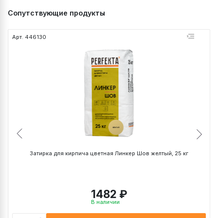
Рекомендуемая ширина шва, мм
5-15
Сопутствующие продукты
Температурные условия при нанесении,
Высота кирпича, мм
-10 +30
С
Температурные условия при
Арт. 446130
А
-50 +70
эксплуатации, С
ТУ 23.64.10 - 012 -
Ширина кирпича, мм
ТУ
51160834 - 2017
ГОСТ
ГОСТ Р 58272
Срок хранения, мес
6
2
Формат кирпича
Расход на 1 кирпич
Расход на 1 м
Рассчитать
NF(240х115х71 мм)
~ 47 кг
~ 0,95 кг
DF (240х115х52 мм)
~ 58 кг
~ 0,9 кг
WDF (215х102х65 мм)
~ 46 кг
~ 0,8 кг
0,7 НФ (250х85х65 мм)
~ 37 кг
~ 0,7 кг
1 НФ (250х120х65 мм)
~ 52 кг
~ 1,0 кг
Затирка для кирпича цветная Линкер Шов желтый, 25 кг
1,4 НФ (250х120х88
~ 42 кг
~ 1,1 кг
мм)
1482 ₽
В наличии