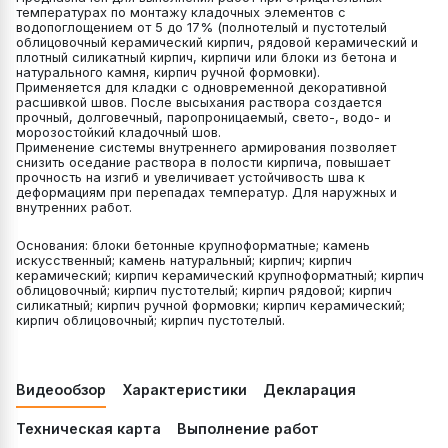
температурах по монтажу кладочных элементов с
водопоглощением от 5 до 17% (полнотелый и пустотелый
облицовочный керамический кирпич, рядовой керамический и
плотный силикатный кирпич, кирпичи или блоки из бетона и
натурального камня, кирпич ручной формовки).
Применяется для кладки с одновременной декоративной
расшивкой швов. После высыхания раствора создается
прочный, долговечный, паропроницаемый, свето-, водо- и
морозостойкий кладочный шов.
Применение системы внутреннего армирования позволяет
снизить оседание раствора в полости кирпича, повышает
прочность на изгиб и увеличивает устойчивость шва к
деформациям при перепадах температур. Для наружных и
внутренних работ.
Основания: блоки бетонные крупноформатные; камень
искусственный; камень натуральный; кирпич; кирпич
керамический; кирпич керамический крупноформатный; кирпич
облицовочный; кирпич пустотелый; кирпич рядовой; кирпич
силикатный; кирпич ручной формовки; кирпич керамический;
кирпич облицовочный; кирпич пустотелый.
Видеообзор
Характеристики
Декларация
Техническая карта
Выполнение работ