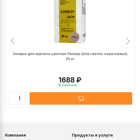
NF(240х115х71 мм)
~ 43 кг
~ 0,9 кг
DF (240х115х52 мм)
~ 52 кг
~ 0,8 кг
WDF (215х102х65 мм)
~ 41 кг
~ 0,7 кг
0,7 НФ (250х85х65 мм)
~ 33 кг
~ 0,65 кг
1 НФ (250х120х65 мм)
~ 47 кг
~ 0,9 кг
1,4 НФ (250х120х88
~ 38 кг
~ 1,0 кг
мм)
Затирка для кирпича цветная Линкер Шов светло-коричневый,
25 кг
1688 ₽
В наличии
Компания
Продукты и услуги