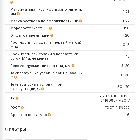
Максимальная крупность заполнителя,
1,25
мм
Марка раствора по подвижности, Пк
Пк2
Морозостойкость, F
150
Открытое время, мин
20
Прочность при сдвиге (первый метод),
0.15
МПа
Прочность при сжатии в возрасте 28
15
суток, МПа, не менее
Рекомендуемая ширина шва, мм
5-20
Температурные условия при нанесении,
-10 +30
С
Температурные условия при
-50 +70
эксплуатации, С
ТУ 23.64.10 - 012 -
ТУ
51160834 - 2017
ГОСТ
ГОСТ Р 58272
Срок хранения, мес
6
Упаковка, кг
Декларация №
РОСС RU Д-RU.РА01.В.05974/26
Фильтры
Срок действия до
19.11.2030
Проверить данную декларацию на сайте