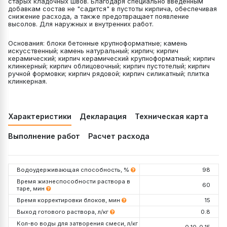
старых кладочных швов. Благодаря специально введенным
добавкам состав не "садится" в пустоты кирпича, обеспечивая
снижение расхода, а также предотвращает появление
высолов. Для наружных и внутренних работ.
Основания: блоки бетонные крупноформатные; камень
искусственный; камень натуральный; кирпич; кирпич
керамический; кирпич керамический крупноформатный; кирпич
клинкерный; кирпич облицовочный; кирпич пустотелый; кирпич
ручной формовки; кирпич рядовой; кирпич силикатный; плитка
клинкерная.
Характеристики
Декларация
Техническая карта
Выполнение работ
Расчет расхода
Водоудерживающая способность, %
98
Время жизнеспособности раствора в
60
таре, мин
Время корректировки блоков, мин
15
Выход готового раствора, л/кг
0.8
Кол-во воды для затворения смеси, л/кг
0,10-0,15