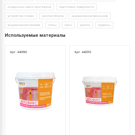
кладочные смеси монтажные
подготовка поверхности
устройство стяжек
монтаж блоков
выравнивание финишное
выравнивание базовое
стены
полы
цоколи
подвалы
Используемые материалы
Арт. 440190
Арт. 440312