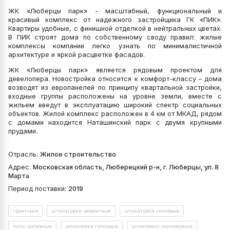
ЖК «Люберцы парк» - масштабный, функциональный и
красивый комплекс от надежного застройщика ГК «ПИК».
Квартиры удобные, с финишной отделкой в нейтральных цветах.
В ПИК строят дома по собственному своду правил: жилые
комплексы компании легко узнать по минималистичной
архитектуре и яркой расцветке фасадов.
ЖК «Люберцы парк» является рядовым проектом для
девелопера. Новостройка относится к комфорт-классу – дома
возводят из европанелей по принципу квартальной застройки,
входные группы расположены на уровне земли, вместе с
жильем введут в эксплуатацию широкий спектр социальных
объектов. Жилой комплекс расположен в 4 км от МКАД, рядом
с домами находится Наташинский парк с двумя крупными
прудами.
Отрасль:
Жилое строительство
Адрес:
Московская область, Люберецкий р-н, г. Люберцы, ул. 8
Марта
Период поставки:
2019
грунтовки
штукатурки цементные
штукатурки гипсовые
полы наливные
шпаклевки гипсовые
шпаклевки полимерные