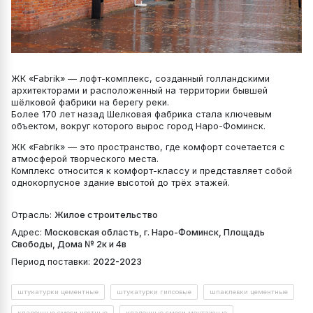
ЖК «Fabrik» — лофт-комплекс, созданный голландскими
архитекторами и расположенный на территории бывшей
шёлковой фабрики на берегу реки.
Более 170 лет назад Шелковая фабрика стала ключевым
объектом, вокруг которого вырос город Наро-Фоминск.
ЖК «Fabrik» — это пространство, где комфорт сочетается с
атмосферой творческого места.
Комплекс относится к комфорт-классу и представляет собой
однокорпусное здание высотой до трёх этажей.
Отрасль:
Жилое строительство
Адрес:
Московская область, г. Наро-Фоминск, Площадь
Свободы, Дома № 2к и 4в
Период поставки:
2022-2023
штукатурки цементные
штукатурки гипсовые
шпаклевки цементные
кладочные смеси цветные
кладочные смеси монтажные