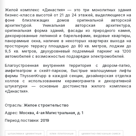
Жилой комплекс «Династия» — это три монолитных здания
бизнес-класса высотой от 21 до 24 этажей, выделяющиеся на
фоне близлежащих домов оригинальной авторской
архитектурой. Уникальная авторская архитектура,
оригинальная форма зданий, фасады из природного камня,
декорированные лепниной и барельефами, видовые квартиры,
панорамные окна, наличие в некоторых квартирах выхода на
просторную террасу площадью до 80 кв. метров, лоджии до
9,5 кв. метров, двухуровневый подземный паркинг на 1200
автомобилей с возможностью подзарядки электромобилей.
Благоустроенная внутренняя территория с двором-патио,
амфитеатром и скейт-парком, быстрые малошумные лифты
фирмы ThyssenKrupp в каждой секции, дизайнерская отделка
холлов с использованием керамогранита и декоративной
штукатурки — основные достоинства жилого комплекса
«Династия».
Отрасль:
Жилое строительство
Адрес:
Москва, 4-ая Магистральная, д. 1
Период поставки:
2019
шпаклевки цементные
клеи плиточные
цементно-песчаные смеси