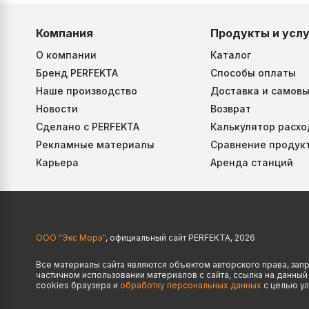
Компания
Продукты и услу
О компании
Каталог
Бренд PERFEKTA
Способы оплаты
Наше производство
Доставка и самовы
Новости
Возврат
Сделано с PERFEKTA
Калькулятор расхо
Рекламные материалы
Сравнение продук
Карьера
Аренда станций
ООО "Экс Морэ"
, официальный сайт PERFEKTA, 2026
Все материалы сайта являются объектом авторского права, за
частичном использовании материалов с сайта, ссылка на данны
cookies браузера и
обработку персональных данных
с целью ул