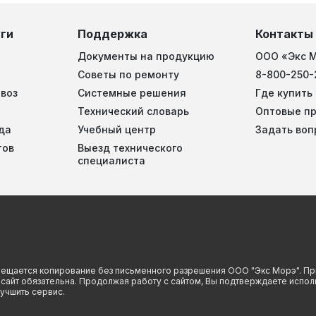
ги
Поддержка
Контакты
Документы на продукцию
ООО «Экс 
Советы по ремонту
8-800-250-
воз
Системные решения
Где купить
Технический словарь
Оптовые п
да
Учебный центр
Задать воп
тов
Выезд технического
специалиста
прещается копирование без письменного разрешения ООО "Экс Морэ". Пр
й сайт обязательна. Продолжая работу с сайтом, Вы подтверждаете испо
учшить сервис.