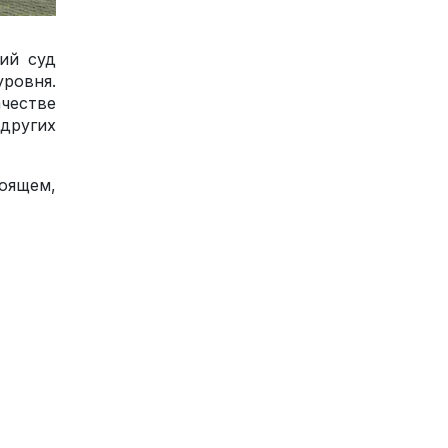
ий суд
ровня.
ачестве
других
оящем,