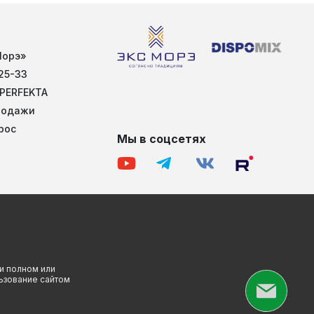
Морэ»
25-33
 PERFEKTA
родажи
рос
Мы в соцсетях
и полном или
льзование сайтом