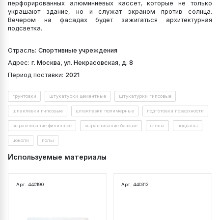
перфорированных алюминиевых кассет, которые не только
украшают здание, но и служат экраном против солнца.
Вечером на фасадах будет зажигаться архитектурная
подсветка.
Отрасль:
Спортивные учреждения
Адрес:
г. Москва, ул. Некрасовская, д. 8
Период поставки:
2021
грунтовки
штукатурки цементные
штукатурки гипсовые
шпаклевки гипсовые
шпаклевки полимерные
подготовка поверхности
выравнивание финишное
выравнивание базовое
стены
подвалы
цоколи
полы
Используемые материалы
Арт. 440190
Арт. 440312