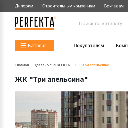
Дилерам
Строительным компаниям
Бригадам
Каталог
Покупателям
Комп
Главная
Сделано с PERFEKTA
ЖК "Три апельсина"
ЖК "Три апельсина"