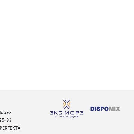
Морэ»
25-33
 PERFEKTA