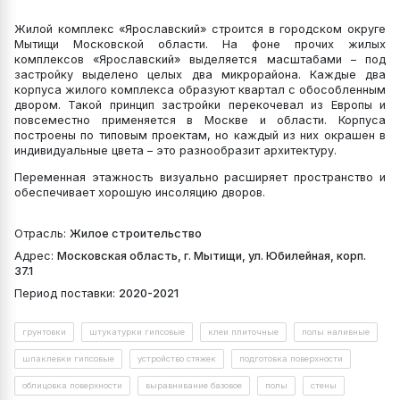
Жилой комплекс «Ярославский» строится в городском округе
Мытищи Московской области. На фоне прочих жилых
комплексов «Ярославский» выделяется масштабами – под
застройку выделено целых два микрорайона. Каждые два
корпуса жилого комплекса образуют квартал с обособленным
двором. Такой принцип застройки перекочевал из Европы и
повсеместно применяется в Москве и области. Корпуса
построены по типовым проектам, но каждый из них окрашен в
индивидуальные цвета – это разнообразит архитектуру.
Переменная этажность визуально расширяет пространство и
обеспечивает хорошую инсоляцию дворов.
Отрасль:
Жилое строительство
Адрес:
Московская область, г. Мытищи, ул. Юбилейная, корп.
37.1
Период поставки:
2020-2021
грунтовки
штукатурки гипсовые
клеи плиточные
полы наливные
шпаклевки гипсовые
устройство стяжек
подготовка поверхности
облицовка поверхности
выравнивание базовое
полы
стены