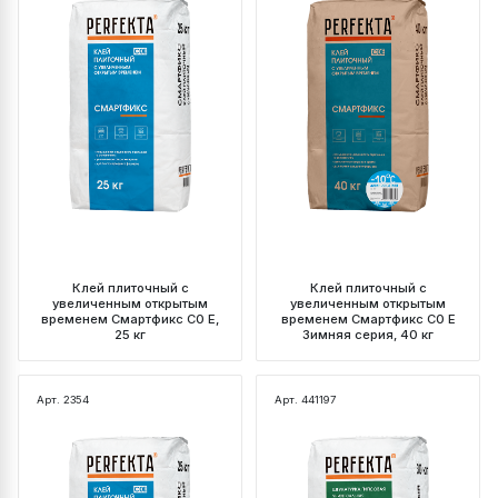
Клей плиточный с
Клей плиточный с
увеличенным открытым
увеличенным открытым
временем Смартфикс C0 E,
временем Смартфикс C0 E
25 кг
Зимняя серия, 40 кг
Арт. 2354
Арт. 441197