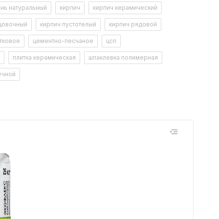
нь натуральный
кирпич
кирпич керамический
цовочный
кирпич пустотелый
кирпич рядовой
тковое
цементно-песчаное
цсп
плитка керамическая
шпаклевка полимерная
учной
Арт.