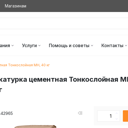
Магазинам
ания
Услуги
Помощь и советы
Контакты
тная Тонкослойная МН, 40 кг
катурка цементная Тонкослойная М
г
442965