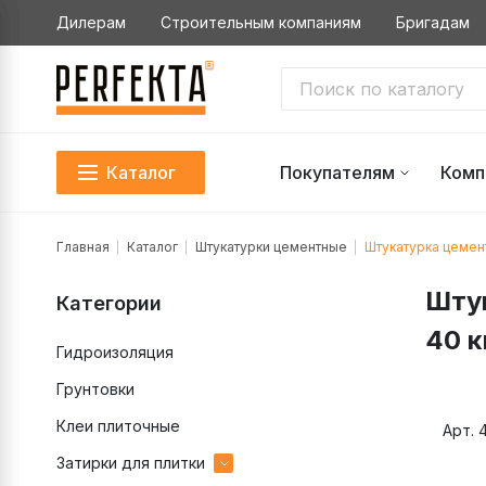
Дилерам
Строительным компаниям
Бригадам
Каталог
Покупателям
Комп
Главная
Каталог
Штукатурки цементные
Штукатурка цемен
Шту
Категории
40 к
Гидроизоляция
Грунтовки
Клеи плиточные
Арт. 
Затирки для плитки