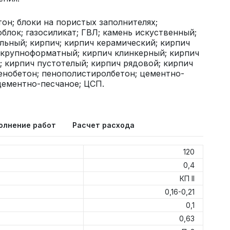
тон; блоки на пористых заполнителях;
облок; газосиликат; ГВЛ; камень искуственный;
льный; кирпич; кирпич керамический; кирпич
 крупноформатный; кирпич клинкерный; кирпич
 кирпич пустотелый; кирпич рядовой; кирпич
енобетон; пенополистиролбетон; цементно-
цементно-песчаное; ЦСП.
олнение работ
Расчет расхода
120
0,4
КП II
0,16-0,21
0,1
0,63