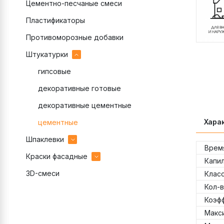
Цементно-песчаные смеси
Пластификаторы
Противоморозные добавки
Штукатурки
гипсовые
декоративные готовые
декоративные цементные
Хара
цементные
Шпаклевки
Врем
Краски фасадные
гипсовые
Капи
3D-смеси
полимерные
акриловые
Клас
Кол-в
цементные
силиконовые
Коэф
Макс