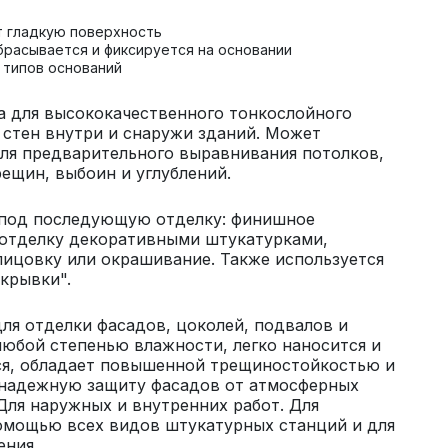
т гладкую поверхность
брасывается и фиксируется на основании
 типов оснований
а для высококачественного тонкослойного
стен внутри и снаружи зданий. Может
ля предварительного выравнивания потолков,
рещин, выбоин и углублений.
 под последующую отделку: финишное
 отделку декоративными штукатурками,
ицовку или окрашивание. Также используется
акрывки".
ля отделки фасадов, цоколей, подвалов и
юбой степенью влажности, легко наносится и
ся, обладает повышенной трещиностойкостью и
 надежную защиту фасадов от атмосферных
Для наружных и внутренних работ. Для
омощью всех видов штукатурных станций и для
ения.