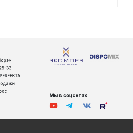
г. М
Морэ»
25-33
 PERFEKTA
родажи
рос
Мы в соцсетях