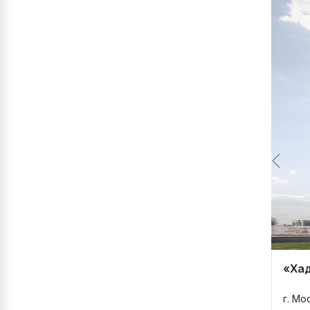
«Хад
г. Мо