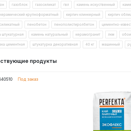
тон
газоблок
газосиликат
гвл
камень искуственный
каме
считать
 керамический крупноформатный
кирпич клинкерный
кирпич обли
силикатный
пенобетон
пенополистиролбетон
цементно-извес
а штукатурная
камень натуральный
керамогранит
лкм
обои
вка цементная
штукатурка декоративная
40 кг
машинный
р
тствующие продукты
440510
Под заказ