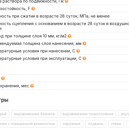
а раствора по подвижности, Пк
зостойкость, F
ость при сжатии в возрасте 28 суток, МПа, не менее
ость сцепления с основанием в возрасте 28 суток в воздушно
е
д при толщине слоя 10 мм, кг/м2
мендуемая толщина слоя нанесения, мм
ературные условия при нанесении, С
ературные условия при эксплуатации, С
Т
 хранения, мес
ка, кг
Расхо
тры
Декларация №
РОСС RU Д-RU.РА01.В.36044/25
Срок действия до
16.10.2030
Проверить данную декларацию на сайте Росаккр
анесения, мм
Площ
рый
выравнивание базовое
выравнивание тонкослойное
внут
Посмотреть документ
нние с повышенной влажностью
наружные
подвалы
стены