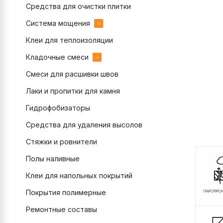
Средства для очистки плитки
эпоксидные
Система мощения
цементные
Клеи для теплоизоляции
Затирки для брусчатки
Кладочные смеси
Клеи для брусчатки
Смеси для расшивки швов
Подстилающий слой
цветные
Лаки и пропитки для камня
Полимерный песок
монтажные
Гидрофобизаторы
Раствор для камня
теплоизоляционные
Средства для удаления высолов
Связующее для камня
Стяжки и ровнители
Полы наливные
Клеи для напольных покрытий
Покрытия полимерные
Ремонтные составы