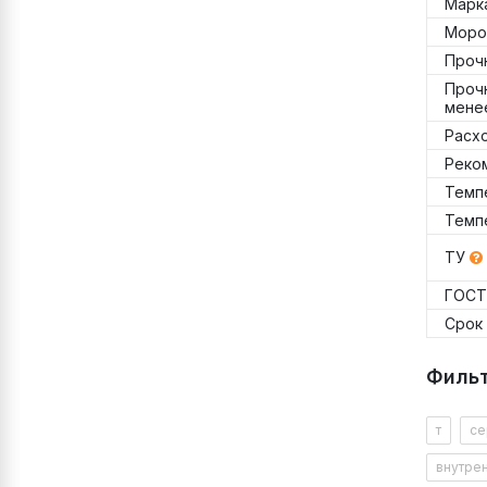
Марк
Моро
Прочн
Прочн
мене
Расхо
Реко
Темп
Темп
ТУ
ГОС
Срок
Упаков
Филь
Слой н
т
се
внутре