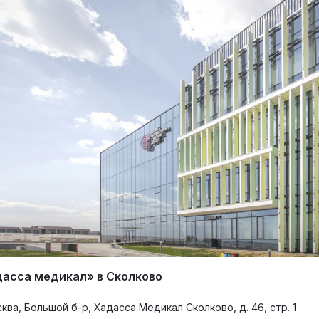
https://pub.fsa.gov.ru/rds/d
асса медикал» в Сколково
сква, Большой б-р, Хадасса Медикал Сколково, д. 46, стр. 1