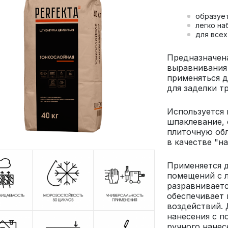
образуе
легко на
для всех
Предназначен
выравнивания 
применяться д
для заделки т
Используется
шпаклевание,
плиточную обл
в качестве "н
Применяется д
помещений с л
разравнивает
обеспечивает
воздействий. 
нанесения с п
ручного нанес