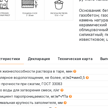
Основания: бе
газобетон; газ
камень натура
керамический
облицовочный;
силикатный; п
известковое; 
ктеристики
Декларация
Техническая карта
Вып
я жизнеспособности раствора в таре, мин
ллярное водопоглощение, не более, кг/м2*мин0,5
с прочности при сжатии, ГОСТ 33083
о воды для затворения смеси, л/кг
фициент паропроницаемости, мг/м*ч*Па
имальная крупность заполнителя, мм