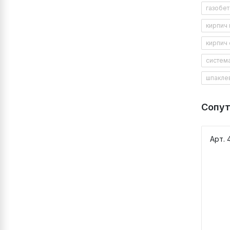
газобе
Рас
кирпич
кирпич 
систем
шпакле
Сопу
Арт. 