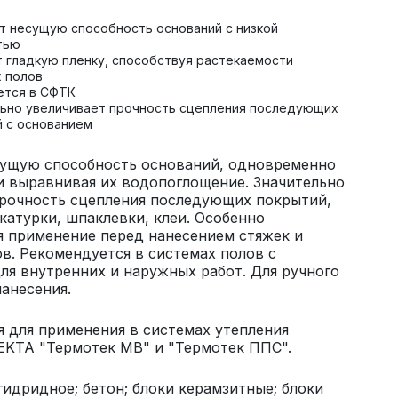
т несущую способность оснований с низкой
тью
 гладкую пленку, способствуя растекаемости
 полов
ется в СФТК
льно увеличивает прочность сцепления последующих
 с основанием
ущую способность оснований, одновременно
и выравнивая их водопоглощение. Значительно
прочность сцепления последующих покрытий,
укатурки, шпаклевки, клеи. Особенно
 применение перед нанесением стяжек и
в. Рекомендуется в системах полов с
ля внутренних и наружных работ. Для ручного
анесения.
 для применения в системах утепления
EKTA "Термотек МВ" и "Термотек ППС".
гидридное; бетон; блоки керамзитные; блоки