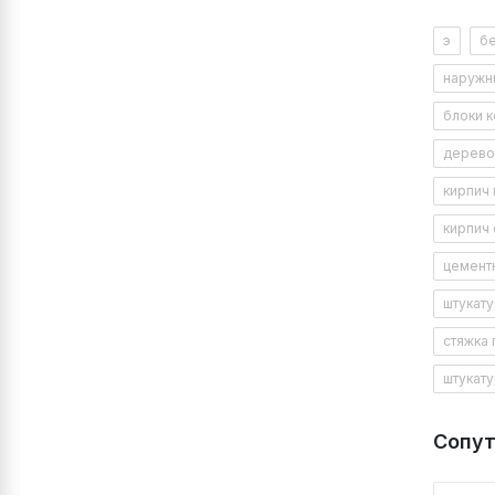
Расх
Площа
э
б
Сухо
Темп
наружн
ТУ
блоки 
Срок
Рас
дерево
кирпич
кирпич 
цемент
штукат
стяжка 
штукат
Сопу