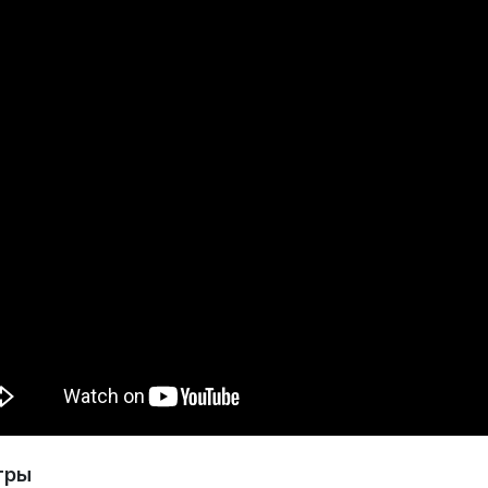
ка, л
Расхо
 высыхания до степени 1 (на отлип), не менее, мин
тры
Документ:
Свидетельство государственной ре
зостойкость при транспортировке и хранении, циклы