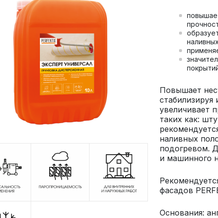
повышае
прочнос
образует
наливных
применя
значите
покрытий
Повышает нес
стабилизируя 
увеличивает 
таких как: шт
рекомендуется
наливных поло
подогревом. Д
и машинного н
Рекомендуется
фасадов PERF
Основания: ан