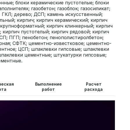
нные; блоки керамические пустотелые; блоки
полнителях; газобетон; газоблок; газосиликат;
; ГКЛ; дерево; ДСП; камень искусственный;
льный; кирпич; кирпич керамический; кирпич
 крупноформатный; кирпич клинкерный; кирпич
 кирпич пустотелый; кирпич рядовой; кирпич
СП; ПГП; пенобетон; пенополистиролбетон;
рная; СФТК; цементно-известковое; цементно-
ентное; ЦСП; шпаклевки гипсовые; шпаклевки
паклевки цементные; штукатурки гипсовые;
ементные.
ческая
Выполнение
Расчет
рта
работ
расхода