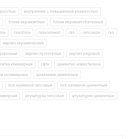
100-150
ажностью
внутренние с повышенной влажностью
8
+5 +35
н
блоки керамзитные
блоки керамзитобетонные
ТУ 20.30.11 - 001 - 51160834 - 2018
тон
газоблок
газосиликат
гвл
гипсовое
гкл
12
кирпич керамический
цовочный
кирпич пустотелый
кирпич рядовой
литка клинкерная
сфтк
цементно-известковое
ки полимерные
шпаклевки цементные
пол наливной гипсовый
пол наливной цементный
лимерная
штукатурка гипсовая
штукатурка цементная