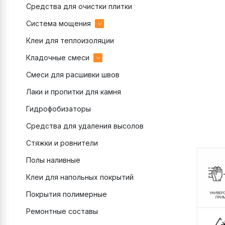
Средства для очистки плитки
эпоксидные
Система мощения
цементные
Клеи для теплоизоляции
Затирки для брусчатки
Кладочные смеси
Клеи для брусчатки
Смеси для расшивки швов
Подстилающий слой
цветные
Лаки и пропитки для камня
Полимерный песок
монтажные
Гидрофобизаторы
Раствор для камня
теплоизоляционные
Средства для удаления высолов
Связующее для камня
Стяжки и ровнители
Полы наливные
Клеи для напольных покрытий
Покрытия полимерные
Ремонтные составы