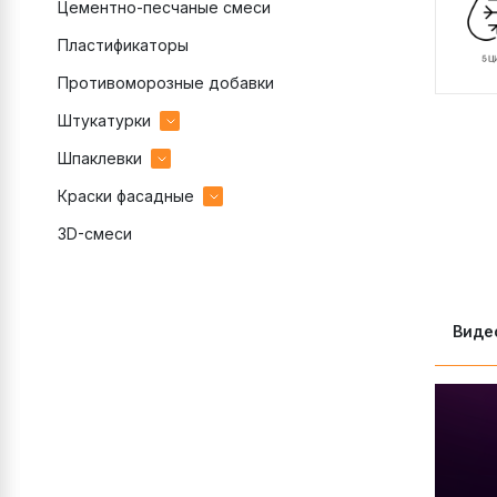
Цементно-песчаные смеси
Пластификаторы
Противоморозные добавки
Штукатурки
Шпаклевки
гипсовые
Краски фасадные
декоративные готовые
гипсовые
3D-смеси
декоративные цементные
полимерные
акриловые
цементные
цементные
силиконовые
Виде