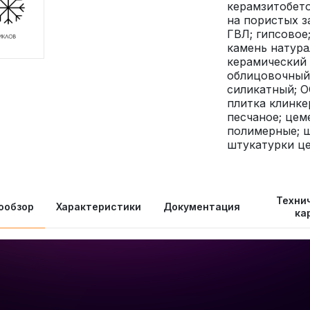
керамзитобето
на пористых за
ГВЛ; гипсовое
камень натура
керамический
облицовочный;
силикатный; О
плитка клинке
песчаное; цем
полимерные; ш
штукатурки ц
Техни
ообзор
Характеристики
Документация
ка