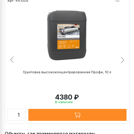
Арт. 441005
А
Грунтовка высококонцентрированная Профи, 10 л
4380 ₽
В наличии
Объекты, где применяются материалы