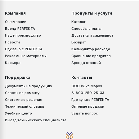
Компания
Продукты и услуги
СП 71.13330.2017.
О компании
Каталог
Бренд PERFEKTA
Способы оплаты
Наше производство
Доставка и самовывоз
https://pub.fsa.gov.ru/rds/declaration
Новости
Возврат
Сделано с PERFEKTA
Калькулятор расхода
Рекламные материалы
Сравнение продуктов
Карьера
Аренда станций
Поддержка
Контакты
Документы на продукцию
ООО «Экс Морэ»
Советы по ремонту
8-800-250-25-33
Системные решения
Где купить PERFEKTA
Технический словарь
Оптовые продажи
Учебный центр
Задать вопрос
Выезд технического специалиста