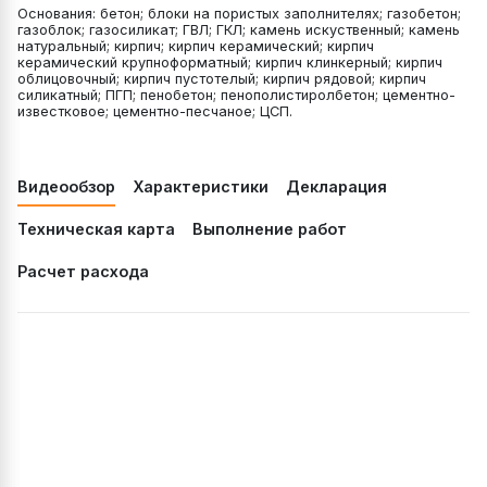
Основания: бетон; блоки на пористых заполнителях; газобетон;
газоблок; газосиликат; ГВЛ; ГКЛ; камень искуственный; камень
натуральный; кирпич; кирпич керамический; кирпич
керамический крупноформатный; кирпич клинкерный; кирпич
облицовочный; кирпич пустотелый; кирпич рядовой; кирпич
силикатный; ПГП; пенобетон; пенополистиролбетон; цементно-
известковое; цементно-песчаное; ЦСП.
Видеообзор
Характеристики
Декларация
Техническая карта
Выполнение работ
Расчет расхода