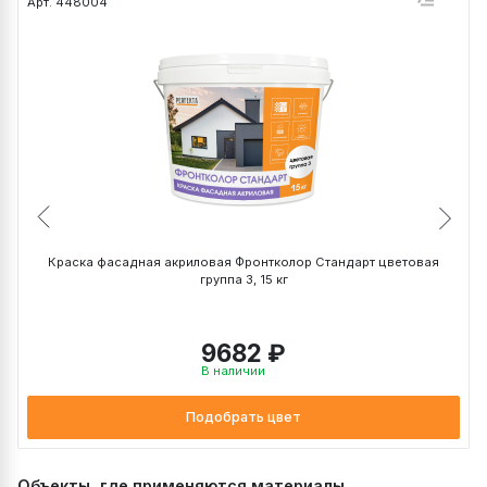
Арт. 448004
А
Краска фасадная акриловая Фронтколор Стандарт цветовая
группа 3, 15 кг
9682 ₽
В наличии
Подобрать цвет
Объекты, где применяются материалы