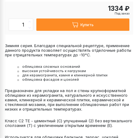
1334 ₽
Под заказ
Купить
Зимняя серия. Благодаря специальной рецептуре, применение
данного продукта позволяет осуществлять отделочные работы
при отрицательных температурах до -10°С.
облицовка сложных оснований
высокая устойчивость к нагрузкам
для керамогранита, камня и клинкерной плитки
облицовка фасадов и цоколей
Предназначен для укладки на пол и стены крупноформатной
облицовки из керамогранита, натурального и искусственного
камня, клинкерной и керамической плитки, керамической и
стеклянной мозаики, при выполнении облицовочных работ при
низких и отрицательных температурах.
Класс С2 ТЕ - цементный (С) улучшенный (2) без вертикального
сползания (Т) с увеличенным открытым временем (E).
Используется для облицовки балконов, террас, цоколей,