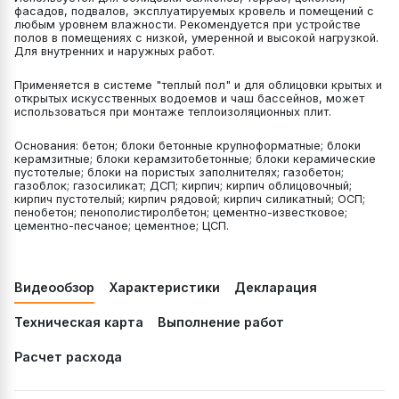
фасадов, подвалов, эксплуатируемых кровель и помещений с
любым уровнем влажности. Рекомендуется при устройстве
полов в помещениях с низкой, умеренной и высокой нагрузкой.
Для внутренних и наружных работ.
Применяется в системе "теплый пол" и для облицовки крытых и
открытых искусственных водоемов и чаш бассейнов, может
использоваться при монтаже теплоизоляционных плит.
Основания: бетон; блоки бетонные крупноформатные; блоки
керамзитные; блоки керамзитобетонные; блоки керамические
пустотелые; блоки на пористых заполнителях; газобетон;
газоблок; газосиликат; ДСП; кирпич; кирпич облицовочный;
кирпич пустотелый; кирпич рядовой; кирпич силикатный; ОСП;
пенобетон; пенополистиролбетон; цементно-известковое;
цементно-песчаное; цементное; ЦСП.
Видеообзор
Характеристики
Декларация
Техническая карта
Выполнение работ
Расчет расхода