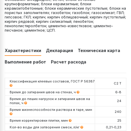
крупноформатные; блоки керамзитные; блоки
керамзитобетонные; блоки керамические пустотелые; блоки на
пористых заполнителях; газобетон; газоблок; газосиликат; ГВЛ;
гипсовое; ГКЛ; кирпич; кирпич облицовочный; кирпич пустотелый;
кирпич рядовой; кирпич силикатный; пенобетон;
пенополистиролбетон; цементно-известковое; цементно-
песчаное; цементное; ЦСП.
Характеристики
Декларация
Техническая карта
Выполнение работ
Расчет расхода
Классификация клеевых составов, ГОСТ Р 56387
C2 Т
Время до затирания швов на стенах, ч
6-8
Время до пеших нагрузок и затирания швов на
24
полах, ч
Время жизнеспособности раствора в таре, мин
240
Время корректировки плитки, мин
25
Кол-во воды для затворения смеси, л/кг
0,21-0,23