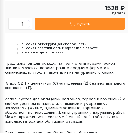
1528 ₽
Под заказ
Купить
высокая фиксирующая способность
высокая пластичность и удобство в работе
водо- и морозостойкий
Предназначен для укладки на пол и стены керамической
плитки и мозаики, керамогранита среднего формата и
клинкерных плиток, а также плит из натурального камня.
Класс С2 T - цементный (С) улучшенный (2) без вертикального
сползания (T).
Используется для облицовки балконов, террас и помещений с
любым уровнем влажности, с низкими и умеренными
нагрузками (жилые, административные, торговые и
общественные помещения). Для внутренних и наружных работ.
Может применяться в системе "теплый пол" любого типа и
использоваться для облицовки фасадов.
Основания: ангидридное; бетон; блоки бетонные