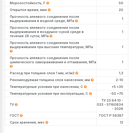
Морозостойкость, F
50
Открытое время, мин
20
Прочность клеевого соединения после
1
выдерживания в водной среде, МПа
Прочность клеевого соединения после
выдерживания в воздушно-сухой среде в
1
течение 28 суток, МПа
Прочность клеевого соединения после
выдерживания при высоких температурах, МПа
1
Прочность клеевого соединения после
циклического замораживания и оттаивания, МПа
1
Расход при толщине слоя 1 мм, кг/м2
1,3
Рекомендуемая толщина слоя нанесения, мм
2-10
Температурные условия при нанесении, С
+5 +30
Температурные условия при эксплуатации, С
-50 +70
ТУ 23.64.10 -
ТУ
033 - 51160834
- 2026
ГОСТ
ГОСТ Р 56387
Срок хранения, мес
12
Упаковка, кг
Декларация №
РОСС RU Д-RU.РА01.В.05941/26