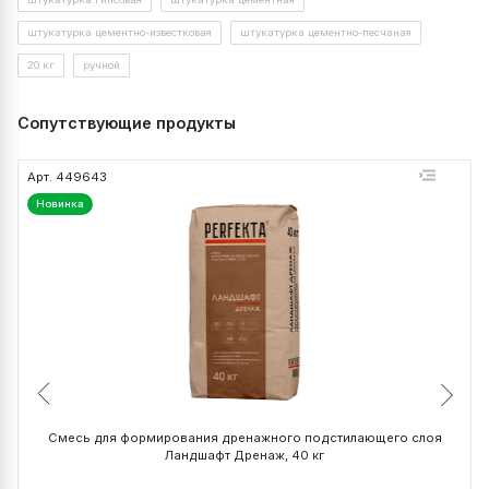
штукатурка цементно-известковая
штукатурка цементно-песчаная
20 кг
ручной
Сопутствующие продукты
Арт. 449643
А
Новинка
Смесь для формирования дренажного подстилающего слоя
Ландшафт Дренаж, 40 кг