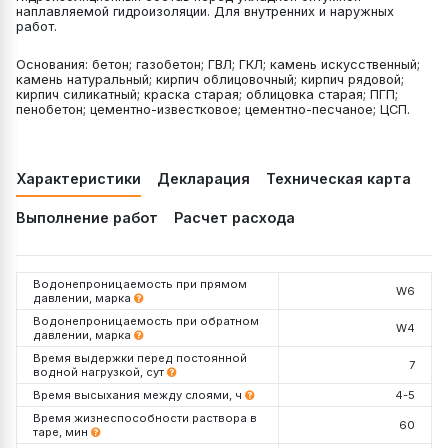
наплавляемой гидроизоляции. Для внутренних и наружных
работ.
Основания: бетон; газобетон; ГВЛ; ГКЛ; камень искусственный;
камень натуральный; кирпич облицовочный; кирпич рядовой;
кирпич силикатный; краска старая; облицовка старая; ПГП;
пенобетон; цементно-известковое; цементно-песчаное; ЦСП.
Характеристики
Декларация
Техническая карта
Выполнение работ
Расчет расхода
Водонепроницаемость при прямом
W6
давлении, марка
Водонепроницаемость при обратном
W4
давлении, марка
Время выдержки перед постоянной
7
водной нагрузкой, сут
Время высыхания между слоями, ч
4-5
Время жизнеспособности раствора в
60
таре, мин