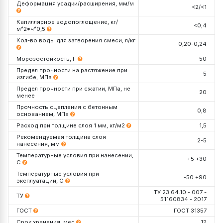
Деформация усадки/расширения, мм/м
<2/<1
Капиллярное водопоглощение, кг/
<0,4
м^2*ч^0,5
Кол-во воды для затворения смеси, л/кг
0,20-0,24
Морозостойкость, F
50
Предел прочности на растяжение при
5
изгибе, МПа
Предел прочности при сжатии, МПа, не
20
менее
Прочность сцепления с бетонным
0,8
основанием, МПа
Расход при толщине слоя 1 мм, кг/м2
1,5
Рекомендуемая толщина слоя
2-5
нанесения, мм
Температурные условия при нанесении,
+5 +30
С
Температурные условия при
-50 +90
эксплуатации, С
ТУ 23.64.10 - 007 -
ТУ
51160834 - 2017
ГОСТ
ГОСТ 31357
Срок хранения, мес
12