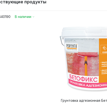
тствующие продукты
ер частиц, мм
д при толщине слоя 1 мм, кг/м2
мендуемая толщина слоя нанесения, мм
440190
В наличии
ературные условия при нанесении, С
Т
 хранения, мес
Грунтовка адгезионная Бет