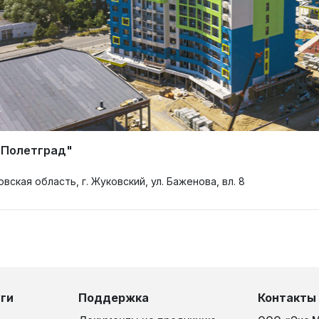
"Полетград"
вская область, г. Жуковский, ул. Баженова, вл. 8
https://pub.fsa.gov.ru/rds/d
ги
Поддержка
Контакты