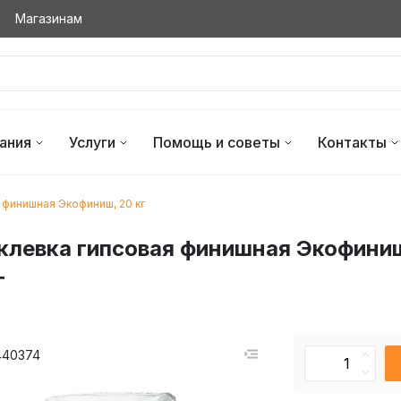
Магазинам
ания
Услуги
Помощь и советы
Контакты
 финишная Экофиниш, 20 кг
клевка гипсовая финишная Экофини
г
440374