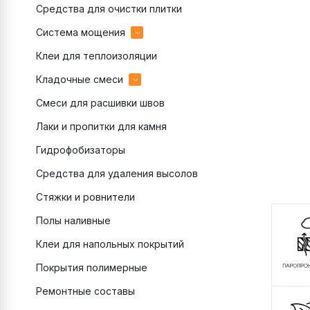
Средства для очистки плитки
эпоксидные
Система мощения
цементные
Клеи для теплоизоляции
Затирки для брусчатки
Кладочные смеси
Клеи для брусчатки
Смеси для расшивки швов
Подстилающий слой
цветные
Лаки и пропитки для камня
Полимерный песок
монтажные
Гидрофобизаторы
Раствор для камня
теплоизоляционные
Средства для удаления высолов
Связующее для камня
Стяжки и ровнители
Полы наливные
Клеи для напольных покрытий
Покрытия полимерные
Ремонтные составы