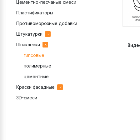
Цементно-песчаные смеси
Пластификаторы
Противоморозные добавки
Штукатурки
Шпаклевки
гипсовые
Виде
декоративные готовые
гипсовые
декоративные цементные
полимерные
цементные
цементные
Краски фасадные
3D-смеси
акриловые
силиконовые