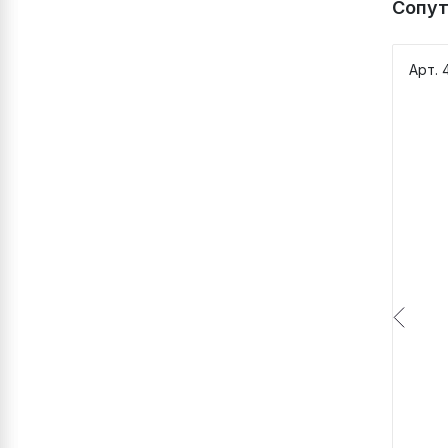
Сопу
Разм
Расхо
Реко
Арт. 
Темп
ТУ
ГОС
Срок