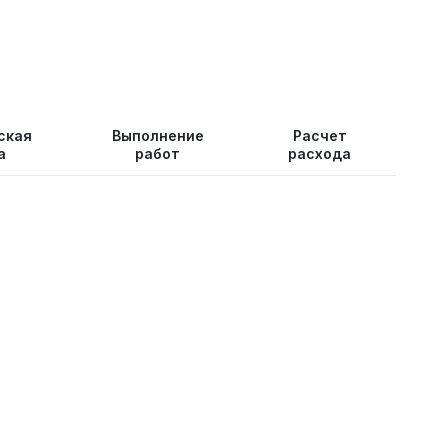
ская
Выполнение
Расчет
а
работ
расхода