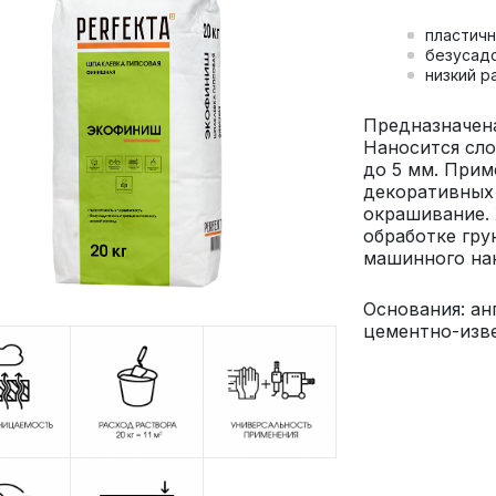
пластичн
безусад
низкий р
Предназначена
Наносится сло
до 5 мм. Прим
декоративных 
окрашивание. 
обработке гру
машинного на
Основания: ан
цементно-изве