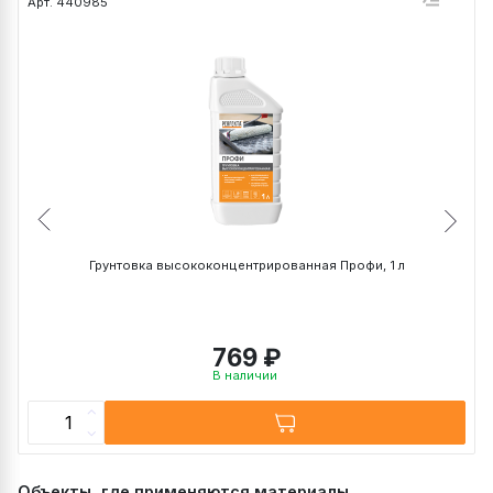
Арт. 440985
А
Грунтовка высококонцентрированная Профи, 1 л
769 ₽
В наличии
Объекты, где применяются материалы