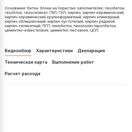
Основания: бетон; блоки на пористых заполнителях; газобетон;
газоблок; газосиликат; ГВЛ; ГКЛ; кирпич; кирпич керамический;
кирпич керамический крупноформатный; кирпич клинкерный;
кирпич облицовочный; кирпич пустотелый; кирпич рядовой;
кирпич силикатный; ПГП; пенобетон; пенополистиролбетон;
цементно-известковое; цементно-песчаное; ЦСП.
Видеообзор
Характеристики
Декларация
Техническая карта
Выполнение работ
Расчет расхода