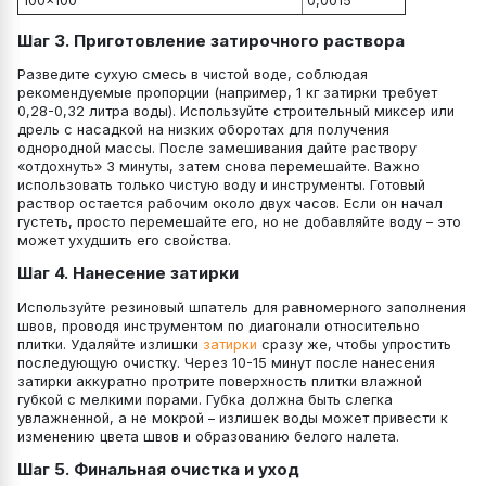
100×100
0,0015
Шаг 3. Приготовление затирочного раствора
Разведите сухую смесь в чистой воде, соблюдая
рекомендуемые пропорции (например, 1 кг затирки требует
0,28-0,32 литра воды). Используйте строительный миксер или
дрель с насадкой на низких оборотах для получения
однородной массы. После замешивания дайте раствору
«отдохнуть» 3 минуты, затем снова перемешайте. Важно
использовать только чистую воду и инструменты. Готовый
раствор остается рабочим около двух часов. Если он начал
густеть, просто перемешайте его, но не добавляйте воду – это
может ухудшить его свойства.
Шаг 4. Нанесение затирки
Используйте резиновый шпатель для равномерного заполнения
швов, проводя инструментом по диагонали относительно
плитки. Удаляйте излишки
затирки
сразу же, чтобы упростить
последующую очистку. Через 10-15 минут после нанесения
затирки аккуратно протрите поверхность плитки влажной
губкой с мелкими порами. Губка должна быть слегка
увлажненной, а не мокрой – излишек воды может привести к
изменению цвета швов и образованию белого налета.
Шаг 5. Финальная очистка и уход