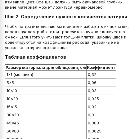
изменила цвет. Все швы должны быть одинаковой глубины,
иначе материал может ложиться неравномерно.
Шаг 2. Определение нужного количества затирки
Чтобы не тратить лишние материалы и избежать их нехватки,
перед началом работ стоит рассчитать нужное количество
смеси. Для этого учитывают толщину плитки, ширину швов и
ориентируются на коэффициенты расхода, указанные на
упаковке затирочного состава.
Таблица коэффициентов
Размер материала для облицовки, см
Коэффициент
1×1 (мозаика)
0,32
5×5
0,06
10×10
0,03
10×20
0,025
15×15
0,02
30×30
0,01
45×45
0,003
60×60
0,0025