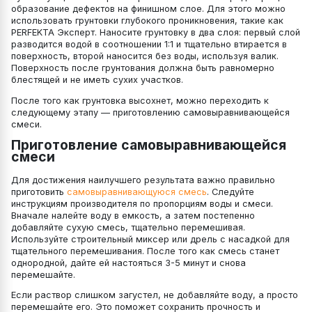
образование дефектов на финишном слое. Для этого можно
использовать грунтовки глубокого проникновения, такие как
PERFEKTA Эксперт. Наносите грунтовку в два слоя: первый слой
разводится водой в соотношении 1:1 и тщательно втирается в
поверхность, второй наносится без воды, используя валик.
Поверхность после грунтования должна быть равномерно
блестящей и не иметь сухих участков.
После того как грунтовка высохнет, можно переходить к
следующему этапу — приготовлению самовыравнивающейся
смеси.
Приготовление самовыравнивающейся
смеси
Для достижения наилучшего результата важно правильно
приготовить
самовыравнивающуюся смесь
. Следуйте
инструкциям производителя по пропорциям воды и смеси.
Вначале налейте воду в емкость, а затем постепенно
добавляйте сухую смесь, тщательно перемешивая.
Используйте строительный миксер или дрель с насадкой для
тщательного перемешивания. После того как смесь станет
однородной, дайте ей настояться 3-5 минут и снова
перемешайте.
Если раствор слишком загустел, не добавляйте воду, а просто
перемешайте его. Это поможет сохранить прочность и