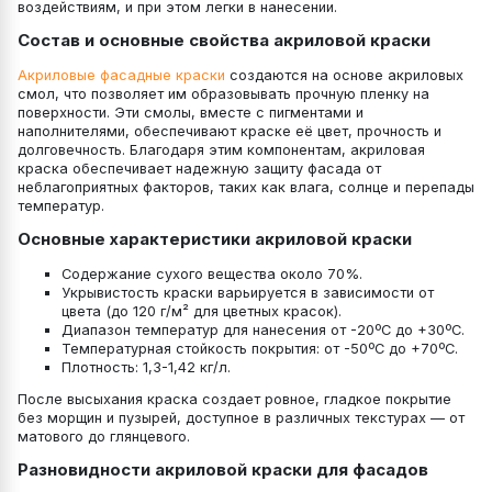
воздействиям, и при этом легки в нанесении.
Состав и основные свойства акриловой краски
Акриловые фасадные краски
создаются на основе акриловых
смол, что позволяет им образовывать прочную пленку на
поверхности. Эти смолы, вместе с пигментами и
наполнителями, обеспечивают краске её цвет, прочность и
долговечность. Благодаря этим компонентам, акриловая
краска обеспечивает надежную защиту фасада от
неблагоприятных факторов, таких как влага, солнце и перепады
температур.
Основные характеристики акриловой краски
Содержание сухого вещества около 70%.
Укрывистость краски варьируется в зависимости от
цвета (до 120 г/м² для цветных красок).
Диапазон температур для нанесения от -20ºС до +30ºС.
Температурная стойкость покрытия: от -50ºС до +70ºС.
Плотность: 1,3-1,42 кг/л.
После высыхания краска создает ровное, гладкое покрытие
без морщин и пузырей, доступное в различных текстурах — от
матового до глянцевого.
Разновидности акриловой краски для фасадов