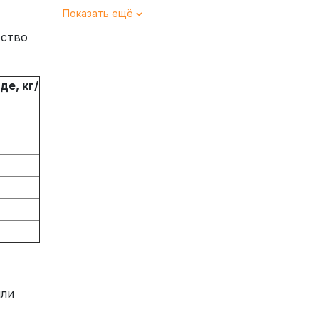
Показать ещё
ество
е, кг/
или