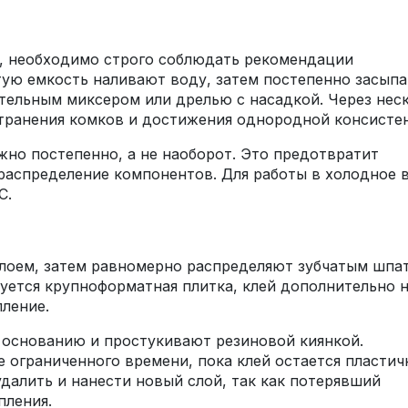
р, необходимо строго соблюдать рекомендации
тую емкость наливают воду, затем постепенно засып
ельным миксером или дрелью с насадкой. Через нес
транения комков и достижения однородной консисте
жно постепенно, а не наоборот. Это предотвратит
распределение компонентов. Для работы в холодное 
C.
слоем, затем равномерно распределяют зубчатым шпа
уется крупноформатная плитка, клей дополнительно 
пление.
 основанию и простукивают резиновой киянкой.
 ограниченного времени, пока клей остается пластич
удалить и нанести новый слой, так как потерявший
пления.