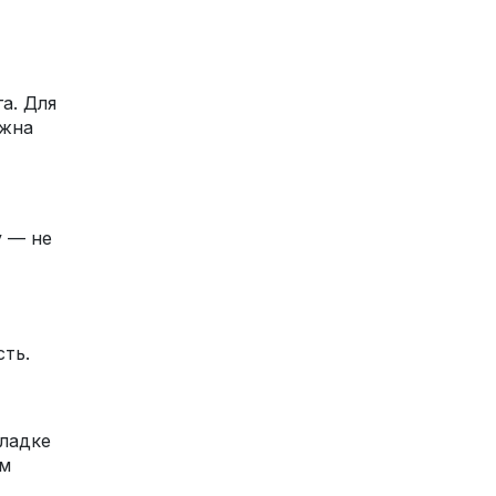
а. Для
лжна
у — не
сть.
ладке
ем