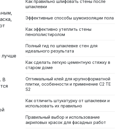
Как правильно шлифовать стены после
шпаклевки
вным,
Эффективные способы шумоизоляции пола
аска,
ют
Как эффективно утеплить стены
пенополистиролом
Полный гид по шпаклевке стен для
идеального результата
ы лучше
Как сделать легкую цементную стяжку в
старом доме
Оптимальный клей для крупноформатной
. В
плитки, особенности и применение C2 TE
тся
S2
Как отличить штукатурку от шпаклевки и
использовать их правильно
ой
Правильный выбор и использование
акриловых красок для фасадных работ