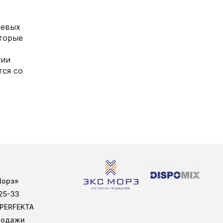
еевых
оторые
гии
тся со
Морэ»
25-33
 PERFEKTA
родажи