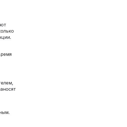
ают
колько
нции.
время
телем,
наносят
ным.