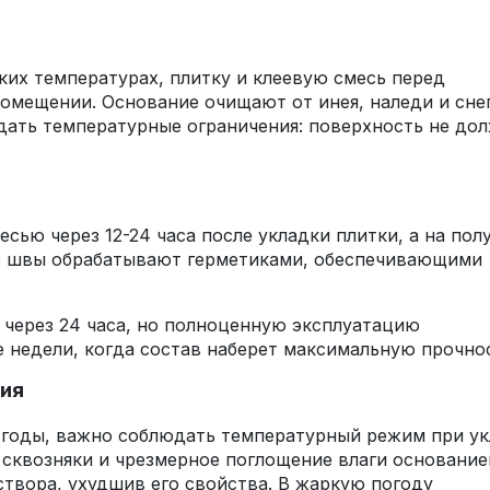
ких температурах, плитку и клеевую смесь перед
омещении. Основание очищают от инея, наледи и снег
ать температурные ограничения: поверхность не до
сью через 12-24 часа после укладки плитки, а на пол
е швы обрабатывают герметиками, обеспечивающими
через 24 часа, но полноценную эксплуатацию
е недели, когда состав наберет максимальную прочно
ия
 годы, важно соблюдать температурный режим при ук
 сквозняки и чрезмерное поглощение влаги основани
створа, ухудшив его свойства. В жаркую погоду