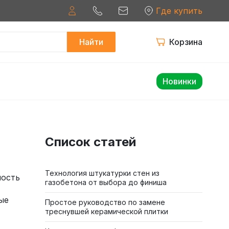
Где купить
Найти
Корзина
Новинки
Список статей
Технология штукатурки стен из
ность
газобетона от выбора до финиша
ые
Простое руководство по замене
треснувшей керамической плитки