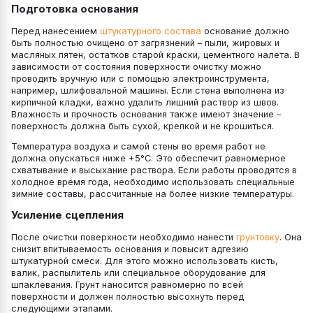
Подготовка основания
Перед нанесением
штукатурного состава
основание должно
быть полностью очищено от загрязнений – пыли, жировых и
масляных пятен, остатков старой краски, цементного налета. В
зависимости от состояния поверхности очистку можно
проводить вручную или с помощью электроинструмента,
например, шлифовальной машины. Если стена выполнена из
кирпичной кладки, важно удалить лишний раствор из швов.
Влажность и прочность основания также имеют значение –
поверхность должна быть сухой, крепкой и не крошиться.
Температура воздуха и самой стены во время работ не
должна опускаться ниже +5°C. Это обеспечит равномерное
схватывание и высыхание раствора. Если работы проводятся в
холодное время года, необходимо использовать специальные
зимние составы, рассчитанные на более низкие температуры.
Усиление сцепления
После очистки поверхности необходимо нанести
грунтовку
. Она
снизит впитываемость основания и повысит адгезию
штукатурной смеси. Для этого можно использовать кисть,
валик, распылитель или специальное оборудование для
шпаклевания. Грунт наносится равномерно по всей
поверхности и должен полностью высохнуть перед
следующими этапами.