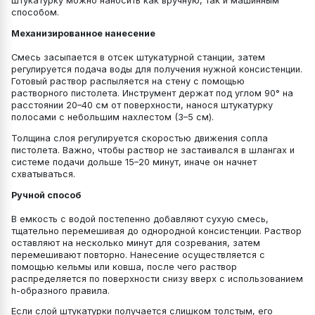
Штукатурку можно наносить как вручную, так и машинным
способом.
Механизированное нанесение
Смесь засыпается в отсек штукатурной станции, затем
регулируется подача воды для получения нужной консистенции.
Готовый раствор распыляется на стену с помощью
растворного пистолета. Инструмент держат под углом 90° на
расстоянии 20–40 см от поверхности, нанося штукатурку
полосами с небольшим нахлестом (3–5 см).
Толщина слоя регулируется скоростью движения сопла
пистолета. Важно, чтобы раствор не застаивался в шлангах и
системе подачи дольше 15–20 минут, иначе он начнет
схватываться.
Ручной способ
В емкость с водой постепенно добавляют сухую смесь,
тщательно перемешивая до однородной консистенции. Раствор
оставляют на несколько минут для созревания, затем
перемешивают повторно. Нанесение осуществляется с
помощью кельмы или ковша, после чего раствор
распределяется по поверхности снизу вверх с использованием
h-образного правила.
Если слой штукатурки получается слишком толстым, его