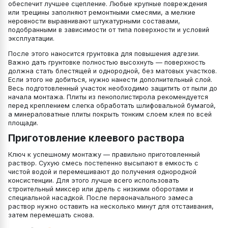
обеспечит лучшее сцепление. Любые крупные повреждения
или трещины заполняют ремонтными смесями, а мелкие
неровности выравнивают штукатурными составами,
подобранными в зависимости от типа поверхности и условий
эксплуатации.
После этого наносится грунтовка для повышения адгезии.
Важно дать грунтовке полностью высохнуть — поверхность
должна стать блестящей и однородной, без матовых участков.
Если этого не добиться, нужно нанести дополнительный слой.
Весь подготовленный участок необходимо защитить от пыли до
начала монтажа. Плиты из пенополистирола рекомендуется
перед креплением слегка обработать шлифовальной бумагой,
а минераловатные плиты покрыть тонким слоем клея по всей
площади.
Приготовление клеевого раствора
Ключ к успешному монтажу — правильно приготовленный
раствор. Сухую смесь постепенно высыпают в емкость с
чистой водой и перемешивают до получения однородной
консистенции. Для этого лучше всего использовать
строительный миксер или дрель с низкими оборотами и
специальной насадкой. После первоначального замеса
раствор нужно оставить на несколько минут для отстаивания,
затем перемешать снова.