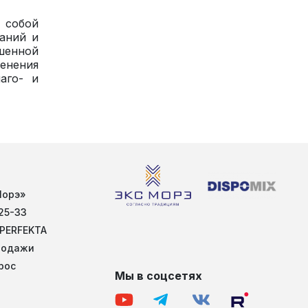
т собой
аний и
ышенной
менения
аго- и
Морэ»
25-33
 PERFEKTA
родажи
рос
Мы в соцсетях