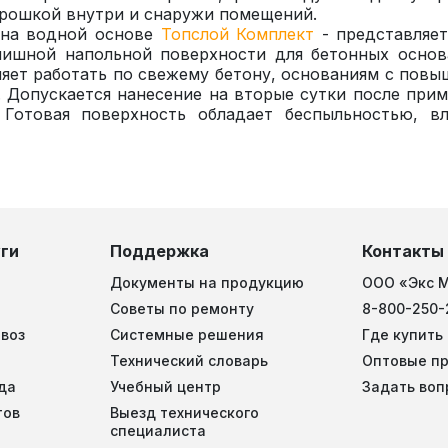
крошкой внутри и снаружи помещений.
а на водной основе
Топслой Комплект
- представляе
нишной напольной поверхности для бетонных основ
яет работать по свежему бетону, основаниям с пов
 Допускается нанесение на вторые сутки после при
 Готовая поверхность обладает беспыльностью, вл
ги
Поддержка
Контакты
Документы на продукцию
ООО «Экс 
Советы по ремонту
8-800-250-
воз
Системные решения
Где купить
Технический словарь
Оптовые п
да
Учебный центр
Задать воп
тов
Выезд технического
специалиста