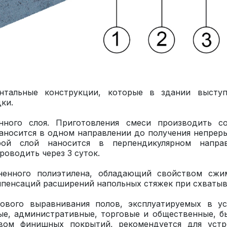
онтальные конструкции, которые в здании высту
ки.
нного слоя. Приготовления смеси производить со
аносится в одном направлении до получения непрер
ой слой наносится в перпендикулярном направ
оводить через 3 суток.
ненного полиэтилена, обладающий свойством сжим
пенсаций расширений напольных стяжек при схватыв
тового выравнивания полов, эксплуатируемых в ус
ые, административные, торговые и общественные, б
вом финишных покрытий, рекомендуется для устр