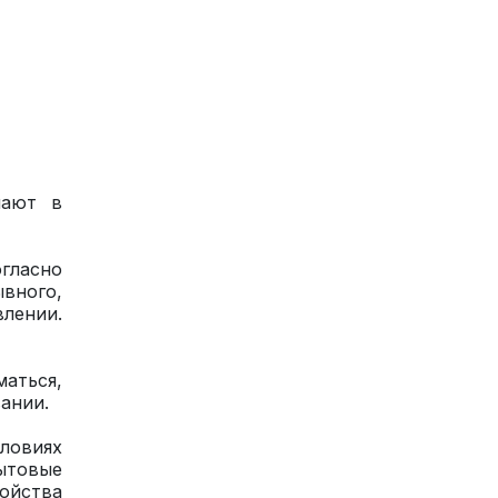
пают в
гласно
ывного,
лении.
аться,
ании.
ловиях
ытовые
ойства