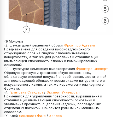
(1) Монолит
(2) Штукатурный цементный обрызг
Фронтпро Адгезив
Предназначена для создания высокоадгезионного
структурного слоя на гладких слабовпитывающих
поверхностях, а так же для укрепления и стабилизации
впитывающей способности слабых и комбинированных
оснований.
(3) Штукатурка цементная высокопрочная
Фронтпро Эксперт
Образует прочную и трещиностойкую поверхность,
обладающую высокой несущей способностью, достаточной
для последующей облицовки всеми видами натурального и
искусственного камня, а так же керамогранитом крупного
формата.
(4)
Грунтовка Стандарт
/
Эксперт Универсал
Применятся для укрепления поверхности, выравнивания и
стабилизации впитывающей способности оснований и
увеличения прочность сцепления (адгезии) последующих
отделочных покрытий. Наносится ручным или машинным
способом.
(5) Клей
Ландшафт Фикс
/
Холдер